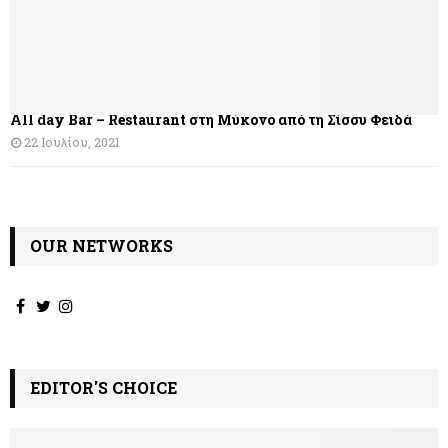
ά
ρ
θ
All day Bar – Restaurant στη Μύκονο από τη Σίσσυ Φειδά
ρ
22 Ιουλίου, 2021
ω
ν
OUR NETWORKS
EDITOR'S CHOICE