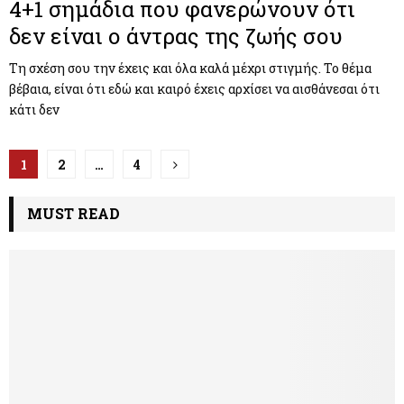
4+1 σημάδια που φανερώνουν ότι
δεν είναι ο άντρας της ζωής σου
Τη σχέση σου την έχεις και όλα καλά μέχρι στιγμής. Το θέμα
βέβαια, είναι ότι εδώ και καιρό έχεις αρχίσει να αισθάνεσαι ότι
κάτι δεν
Π
1
2
…
4
λ
MUST READ
ο
ή
γ
η
σ
η