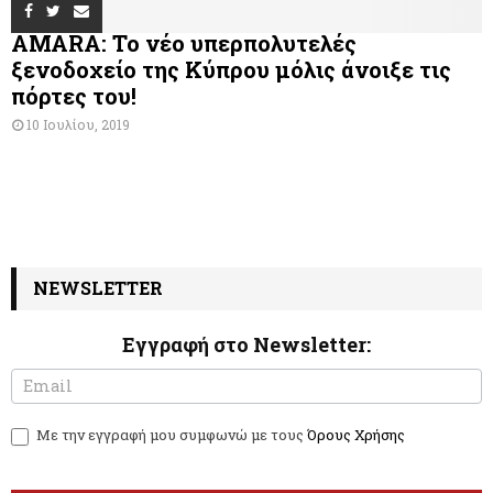
AMARA: Το νέο υπερπολυτελές
ξενοδοχείο της Κύπρου μόλις άνοιξε τις
πόρτες του!
10 Ιουλίου, 2019
NEWSLETTER
Εγγραφή στο Newsletter:
N
I
e
f
w
y
Με την εγγραφή μου συμφωνώ με τους
Όρους Χρήσης
s
o
l
u
e
a