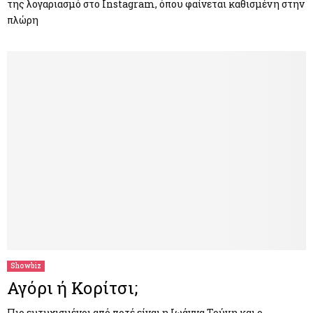
της λογαριασμό στο Instagram, όπου φαίνεται καθισμένη στην
πλώρη
Showbiz
Αγόρι ή Κορίτσι;
Πιο ευτυχισμένοι από ποτέ είναι η Ιωάννα Τούνη και ο