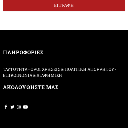
t
r
ΕΓΓΡΑΦΗ
t
e
e
h
r
u
m
a
n
,
ΠΛΗΡΟΦΟΡΙΕΣ
l
e
a
ΤΑΥΤΟΤΗΤΑ
-
ΟΡΟΙ ΧΡΗΣΕΙΣ & ΠΟΛΙΤΙΚΗ ΑΠΟΡΡΗΤΟΥ
-
v
ΕΠΙΚΟΙΝΩΝΙΑ & ΔΙΑΦΗΜΙΣΗ
e
t
ΑΚΟΛΟΥΘΗΣΤΕ ΜΑΣ
h
i
s
f
i
e
l