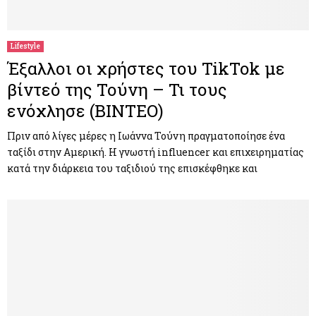
M
E
Lifestyle
Έξαλλοι οι χρήστες του TikTok με
N
βίντεό της Τούνη – Τι τους
ενόχλησε (ΒΙΝΤΕΟ)
U
Πριν από λίγες μέρες η Ιωάννα Τούνη πραγματοποίησε ένα
ταξίδι στην Αμερική. Η γνωστή influencer και επιχειρηματίας
κατά την διάρκεια του ταξιδιού της επισκέφθηκε και