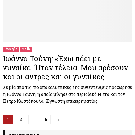
Lifestyle
Media
Ιωάννα Τούνη: «Έχω πάει με
γυναίκα. Ήταν τέλεια. Μου αρέσουν
και οι άντρες και οι γυναίκες.
Σε μία από τις πιο αποκαλυτπικές της συνεντεύξεις προχώρησε
η Ιωάννα Τούνη, η οποία μίλησε στο περιοδικό Nitro και τον
Πέτρο Κωστόπουλο. Η γνωστή επιχειρηματίας
Π
1
2
…
6
λ