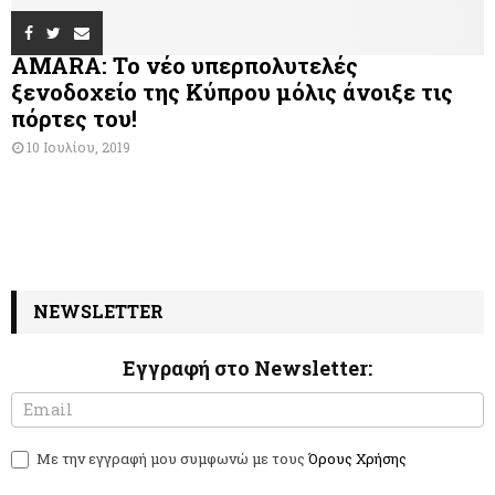
AMARA: Το νέο υπερπολυτελές
ξενοδοχείο της Κύπρου μόλις άνοιξε τις
πόρτες του!
10 Ιουλίου, 2019
NEWSLETTER
Εγγραφή στο Newsletter:
N
I
e
f
w
y
Με την εγγραφή μου συμφωνώ με τους
Όρους Χρήσης
s
o
l
u