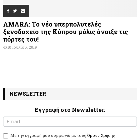
AMARA: Το νέο υπερπολυτελές
ξενοδοχείο της Κύπρου μόλις άνοιξε τις
πόρτες του!
10 Ιουλίου, 2019
NEWSLETTER
Εγγραφή στο Newsletter:
N
I
e
f
w
y
Με την εγγραφή μου συμφωνώ με τους
Όρους Χρήσης
s
o