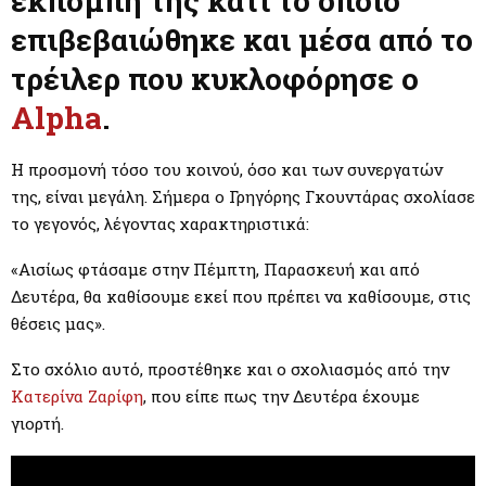
εκπομπή της κάτι το οποίο
M
επιβεβαιώθηκε και μέσα από το
E
τρέιλερ που κυκλοφόρησε ο
Alpha
.
N
H προσμονή τόσο του κοινού, όσο και των συνεργατών
U
της, είναι μεγάλη. Σήμερα ο Γρηγόρης Γκουντάρας σχολίασε
το γεγονός, λέγοντας χαρακτηριστικά:
«Αισίως φτάσαμε στην Πέμπτη, Παρασκευή και από
Δευτέρα, θα καθίσουμε εκεί που πρέπει να καθίσουμε, στις
θέσεις μας».
Στο σχόλιο αυτό, προστέθηκε και ο σχολιασμός από την
Κατερίνα Ζαρίφη
, που είπε πως την Δευτέρα έχουμε
γιορτή.