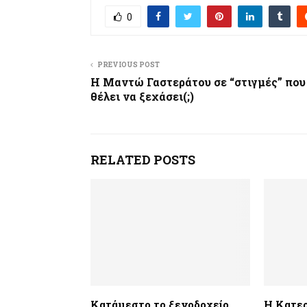
0
PREVIOUS POST
Η Μαντώ Γαστεράτου σε “στιγμές” που
θέλει να ξεχάσει(;)
RELATED POSTS
Κατάμεστο το ξενοδοχείο
Η Κατερ