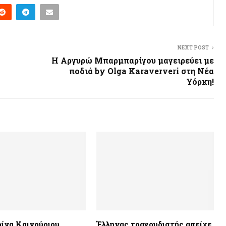
NEXT POST
Η Αργυρώ Μπαρμπαρίγου μαγειρεύει με
ποδιά by Olga Karaververi στη Νέα
Υόρκη!
ίνα Καινούριου
Έλληνας τραγουδιστής απείχε