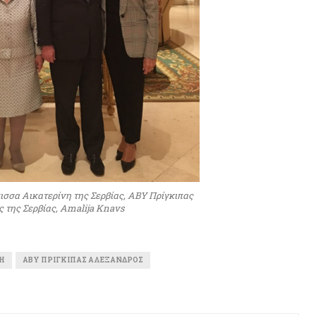
ισσα Αικατερίνη της Σερβίας, ΑΒΥ Πρίγκιπας
 της Σερβίας, Amalija Knavs
H
ΑΒΥ ΠΡΊΓΚΙΠΑΣ ΑΛΈΞΑΝΔΡΟΣ