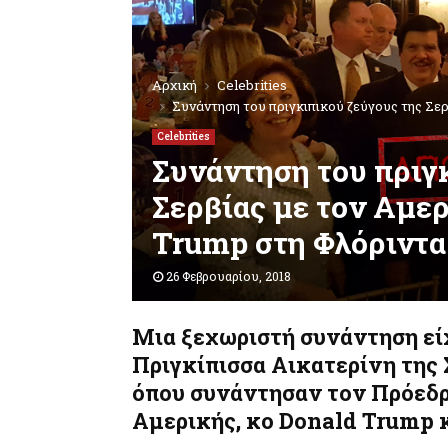
Αρχική
Celebrities
Συνάντηση του πριγκιπικού ζεύγους της Σε
Celebrities
Συνάντηση του πριγ
Σερβίας με τον Αμε
Trump στη Φλόριντα
26 Φεβρουαρίου, 2018
Μια ξεχωριστή συνάντηση εί
Πριγκίπισσα Αικατερίνη της 
όπου συνάντησαν τον Πρόεδ
Αμερικής, κο Donald Trump κ