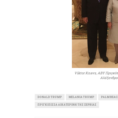
Viktor Knavs, ΑΒΥ Πριγκίπ
Αλέξανδρος
DONALD TRUMP
MELANIA TRUMP
PALM BEAC
ΠΡΙΓΚΊΠΙΣΣΑ ΑΙΚΑΤΕΡΊΝΗ ΤΗΣ ΣΕΡΒΊΑΣ