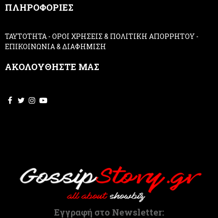
ΠΛΗΡΟΦΟΡΙΕΣ
l
e
a
ΤΑΥΤΟΤΗΤΑ
-
ΟΡΟΙ ΧΡΗΣΕΙΣ & ΠΟΛΙΤΙΚΗ ΑΠΟΡΡΗΤΟΥ
-
v
ΕΠΙΚΟΙΝΩΝΙΑ & ΔΙΑΦΗΜΙΣΗ
e
t
ΑΚΟΛΟΥΘΗΣΤΕ ΜΑΣ
h
i
s
f
i
e
l
d
b
l
a
n
k
.
Εγγραφή στο Newsletter: