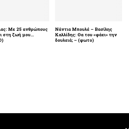
ας: Με 25 ανθρώπους
Νάντια Μπουλέ – Βασίλης
ι στη ζωή μου…
Καλλίδης: Θα του «φάει» την
Ο)
δουλειά; – (φωτο)