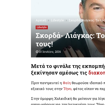
Αρχική
Lifestyle
Σκορδά- Λιάγκας: Το πρ
Lifestyle
Σκορδά- Λιάγκας: Τ
τους!
10 Ιουλίου, 2016
Μετά το φινάλε της εκπομπή
ξεκίνησαν αμέσως τις
διακο
Πριν παντρευτεί η
Φαίη
θεωρούσε ιδανικό 
εξοχικό τους στην
Τήνο,
φέτος είπαν να πε
Στην όμορφη Χαλκιδική θα μείνουν για λίγε
αναχωρήσουν για την λατρεμένη τους Τήνο.