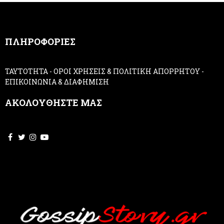
a
n
,
ΠΛΗΡΟΦΟΡΙΕΣ
l
e
a
ΤΑΥΤΟΤΗΤΑ
-
ΟΡΟΙ ΧΡΗΣΕΙΣ & ΠΟΛΙΤΙΚΗ ΑΠΟΡΡΗΤΟΥ
-
v
ΕΠΙΚΟΙΝΩΝΙΑ & ΔΙΑΦΗΜΙΣΗ
e
t
ΑΚΟΛΟΥΘΗΣΤΕ ΜΑΣ
h
i
s
f
i
e
l
d
b
l
a
n