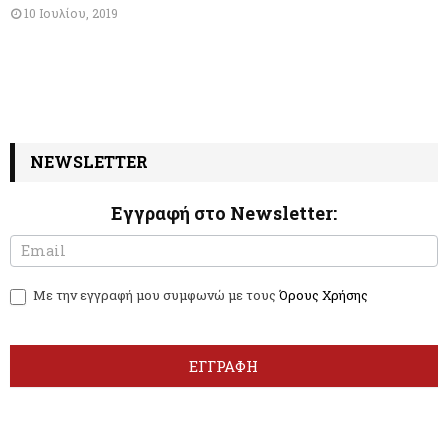
10 Ιουλίου, 2019
NEWSLETTER
Εγγραφή στο Newsletter:
N
I
e
f
w
y
Με την εγγραφή μου συμφωνώ με τους
Όρους Χρήσης
s
o
l
u
e
a
t
r
ΕΓΓΡΑΦΗ
t
e
e
h
r
u
m