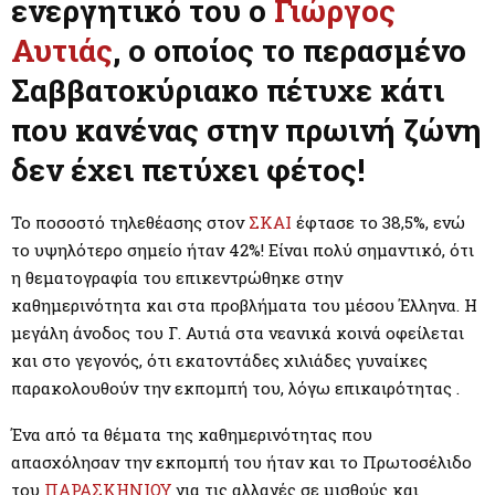
M
ενεργητικό του ο
Γιώργος
Αυτιάς
, ο οποίος το περασμένο
E
Σαββατοκύριακο πέτυχε κάτι
N
που κανένας στην πρωινή ζώνη
δεν έχει πετύχει φέτος!
U
Το ποσοστό τηλεθέασης στον
ΣΚΑΙ
έφτασε το 38,5%, ενώ
το υψηλότερο σημείο ήταν 42%! Είναι πολύ σημαντικό, ότι
η θεματογραφία του επικεντρώθηκε στην
καθημερινότητα και στα προβλήματα του μέσου Έλληνα. Η
μεγάλη άνοδος του Γ. Αυτιά στα νεανικά κοινά οφείλεται
και στο γεγονός, ότι εκατοντάδες χιλιάδες γυναίκες
παρακολουθούν την εκπομπή του, λόγω επικαιρότητας .
Ένα από τα θέματα της καθημερινότητας που
απασχόλησαν την εκπομπή του ήταν και το Πρωτοσέλιδο
του
ΠΑΡΑΣΚΗΝΙΟΥ
για τις αλλαγές σε μισθούς και