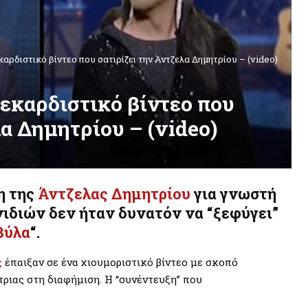
καρδιστικό βίντεο που σατιρίζει την Άντζελα Δημητρίου – (video)
ξεκαρδιστικό βίντεο που
λα Δημητρίου – (video)
η της
Άντζελας Δημητρίου
για γνωστή
ιδιών δεν ήταν δυνατόν να “ξεφύγει”
βύλα
“.
ς
έπαιξαν σε ένα χιουμοριστικό βίντεο με σκοπό
τριας στη διαφήμιση. Η “συνέντευξη” που