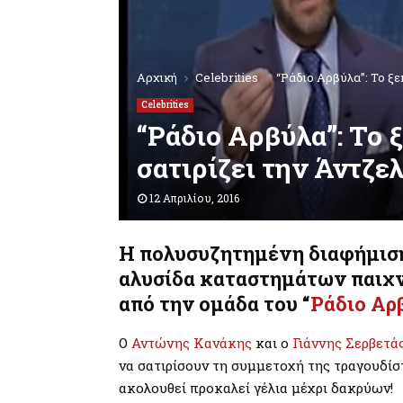
Αρχική
Celebrities
“Ράδιο Αρβύλα”: Το ξε
Celebrities
“Ράδιο Αρβύλα”: Το 
σατιρίζει την Άντζε
12 Απριλίου, 2016
H πολυσυζητημένη διαφήμισ
αλυσίδα καταστημάτων παιχν
από την ομάδα του “
Ράδιο Αρ
Ο
Αντώνης Κανάκης
και ο
Γιάννης Σερβετά
να σατιρίσουν τη συμμετοχή της τραγουδίσ
ακολουθεί προκαλεί γέλια μέχρι δακρύων!