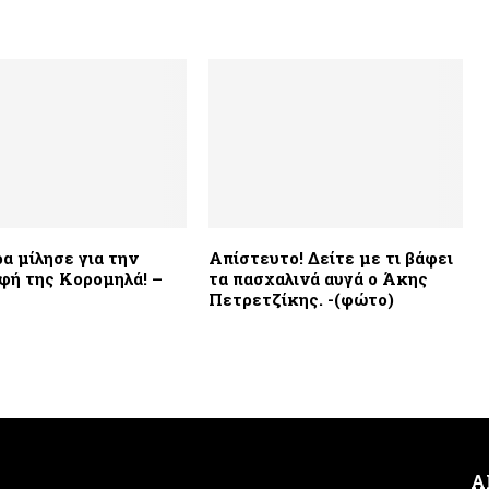
α μίλησε για την
Απίστευτο! Δείτε με τι βάφει
φή της Κορομηλά! –
τα πασχαλινά αυγά ο Άκης
Πετρετζίκης. -(φώτο)
Α