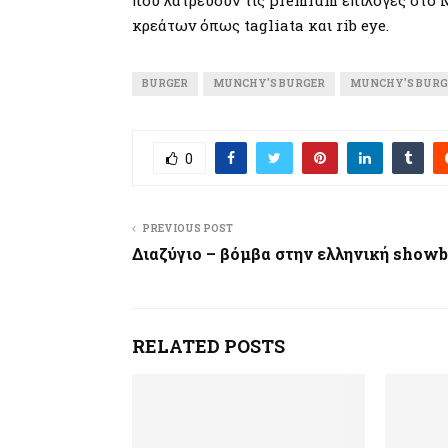
που λατρεύουν τις premium επιλογές στο M
κρεάτων όπως tagliata και rib eye.
BURGER
MUNCHY’S BURGER
MUNCHY’S BURG
0
PREVIOUS POST
Διαζύγιο – βόμβα στην ελληνική showb
RELATED POSTS