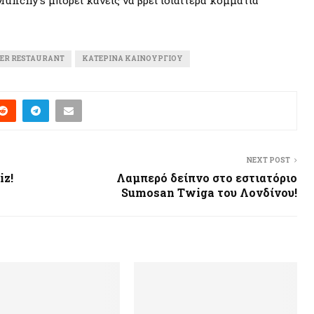
unchy’s μπορεί κανείς να βρει ιδιαίτερα κομμάτια
ER RESTAURANT
ΚΑΤΕΡΊΝΑ ΚΑΙΝΟΎΡΓΙΟΥ
NEXT POST
iz!
Λαμπερό δείπνο στο εστιατόριο
Sumosan Twiga του Λονδίνου!