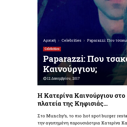
Αρχική
Celebrities
Paparazzi: Που τσακώ
Celebrities
Paparazzi: Που τσα
Καινούργιου;
12 Δεκεμβρίου, 2017
Η
Κατερίνα Καινούργιου στο
πλατεία της Κηφισιάς…
Στο Munchy’s, το πιο hot spot burger res
την αγαπημένη παρουσιάστρια Κατερίνα Και