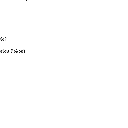
Me?
ίου Ρόλου)