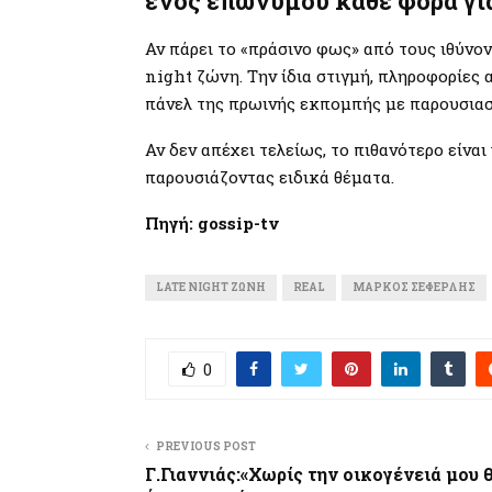
ενός επώνυμου κάθε φορά γι
Αν πάρει το «πράσινο φως» από τους ιθύνον
night ζώνη. Την ίδια στιγμή, πληροφορίες 
πάνελ της πρωινής εκπομπής με παρουσια
Αν δεν απέχει τελείως, το πιθανότερο είναι
παρουσιάζοντας ειδικά θέματα.
Πηγή: gossip-tv
LATE NIGHT ΖΏΝΗ
REAL
ΜΆΡΚΟΣ ΣΕΦΕΡΛΉΣ
0
PREVIOUS POST
Γ.Γιαννιάς:«Χωρίς την οικογένειά μου 