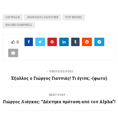
CATWALK
JEAN PAUL GAULTIER
TOP MODEL
ΝAOMI CAMPBELL
0
PREVIOUS POST
Έξαλλος ο Γιώργος Γιαννιάς! Τι έγινε; -(φωτο)
NEXT POST
Γιώργος Λιάγκας: “Δέχτηκα πρόταση από τον Alpha”!