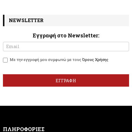
NEWSLETTER
Εγγραφή στο Newsletter:
N
I
e
f
w
y
Με την εγγραφή μου συμφωνώ με τους
Όρους Χρήσης
s
o
l
u
e
a
t
r
ΕΓΓΡΑΦΗ
t
e
e
h
r
u
m
a
n
,
ΠΛΗΡΟΦΟΡΙΕΣ
l