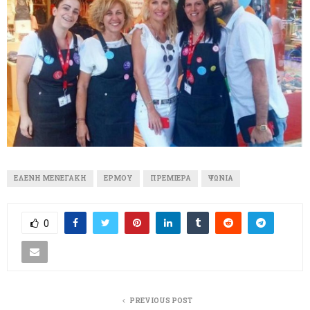
ΕΛΈΝΗ ΜΕΝΕΓΆΚΗ
ΕΡΜΟΎ
ΠΡΕΜΙΈΡΑ
ΨΏΝΙΑ
0
PREVIOUS POST