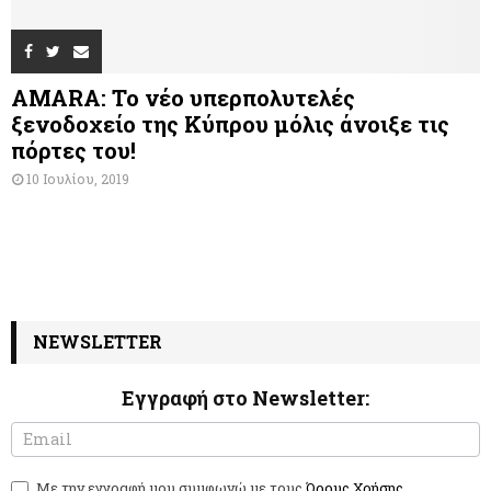
AMARA: Το νέο υπερπολυτελές
ξενοδοχείο της Κύπρου μόλις άνοιξε τις
πόρτες του!
10 Ιουλίου, 2019
NEWSLETTER
Εγγραφή στο Newsletter:
N
I
e
f
w
y
Με την εγγραφή μου συμφωνώ με τους
Όρους Χρήσης
s