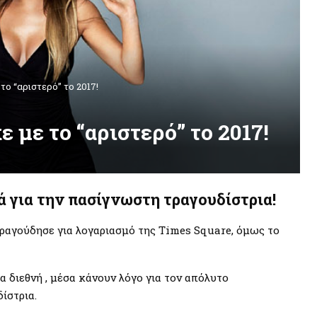
το “αριστερό” το 2017!
 με το “αριστερό” το 2017!
ά για την πασίγνωστη τραγουδίστρια!
ραγούδησε για λογαριασμό της Τimes Square, όμως το
 διεθνή , μέσα κάνουν λόγο για τον απόλυτο
ίστρια.