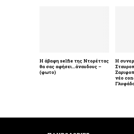
H άβαφη selfie της Ντορέττας
Η συνερ
θα σας αφήσει…άναυδους –
Σταυροπ
(φωτο)
Ζαριφοπ
νέο con
Γλυφάδ