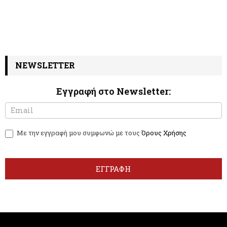
NEWSLETTER
Εγγραφή στο Newsletter:
N
I
e
f
w
y
Με την εγγραφή μου συμφωνώ με τους
Όρους Χρήσης
s
o
l
u
e
a
t
r
ΕΓΓΡΑΦΗ
t
e
e
h
r
u
m
a