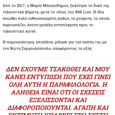
M
Από το 2017, η Μαρία Μπακοδήμου, ξεκίνησε τα δικά της
τηλεοπτικά βήματα, μετά το τέλος του ΦΜ Live. Η ίδια
E
νοιώθει πολύ ενθουσιασμένη καθώς τα projects, τα οποία
παρουσιάζει, έχουν μεγάλη ανταπόκριση προς το
N
τηλεοπτικό κοινό.
U
Η παρουσιάστρια, επιπλέον, μίλησε για την σχέση της με
τον Φώτη Σεργουλόπουλο, αναφέροντας τα εξής:
ΔΕΝ ΈΧΟΥΜΕ ΤΣΑΚΩΘΕΊ ΚΑΙ ΜΟΥ
ΚΆΝΕΙ ΕΝΤΎΠΩΣΗ ΠΟΥ ΈΧΕΙ ΓΊΝΕΙ
ΌΛΗ ΑΥΤΉ Η ΠΑΡΑΦΙΛΟΛΟΓΊΑ. Η
ΑΛΉΘΕΙΑ ΕΊΝΑΙ ΌΤΙ ΟΙ ΣΧΈΣΕΙΣ
ΕΞΕΛΊΣΣΟΝΤΑΙ ΚΑΙ
ΔΙΑΦΟΡΟΠΟΙΟΎΝΤΑΙ. ΑΓΆΠΗ ΚΑΙ