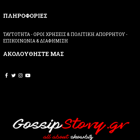
n
,
ΠΛΗΡΟΦΟΡΙΕΣ
l
e
a
ΤΑΥΤΟΤΗΤΑ
-
ΟΡΟΙ ΧΡΗΣΕΙΣ & ΠΟΛΙΤΙΚΗ ΑΠΟΡΡΗΤΟΥ
-
v
ΕΠΙΚΟΙΝΩΝΙΑ & ΔΙΑΦΗΜΙΣΗ
e
t
ΑΚΟΛΟΥΘΗΣΤΕ ΜΑΣ
h
i
s
f
i
e
l
d
b
l
a
n
k
.