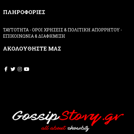
,
ΠΛΗΡΟΦΟΡΙΕΣ
l
e
a
ΤΑΥΤΟΤΗΤΑ
-
ΟΡΟΙ ΧΡΗΣΕΙΣ & ΠΟΛΙΤΙΚΗ ΑΠΟΡΡΗΤΟΥ
-
v
ΕΠΙΚΟΙΝΩΝΙΑ & ΔΙΑΦΗΜΙΣΗ
e
t
ΑΚΟΛΟΥΘΗΣΤΕ ΜΑΣ
h
i
s
f
i
e
l
d
b
l
a
n
k
.