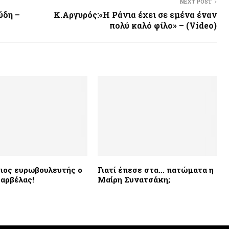
NEXT POST
ύδη –
Κ.Αργυρός:«Η Ράνια έχει σε εμένα έναν
πολύ καλό φίλο» – (Video)
ιος ευρωβουλευτής ο
Γιατί έπεσε στα… πατώματα η
αρβέλας!
Μαίρη Συνατσάκη;