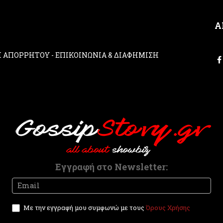
Α
ΚΗ ΑΠΟΡΡΗΤΟΥ
-
ΕΠΙΚΟΙΝΩΝΙΑ & ΔΙΑΦΗΜΙΣΗ
Εγγραφή στο Newsletter:
Newsletter
I
f
y
Με την εγγραφή μου συμφωνώ με τους
Όρους Χρήσης
o
u