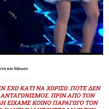
υτή και δήλωσε:
Ν ΈΧΩ ΚΆΤΙ ΝΑ ΧΩΡΊΣΩ. ΠΟΤΈ ΔΕΝ
ΑΝΤΑΓΩΝΙΣΜΌΣ. ΠΡΙΝ ΑΠΌ ΤΟΝ
ΔΉ ΕΊΧΑΜΕ ΚΟΙΝΌ ΠΑΡΑΓΩΓΌ ΤΟΝ