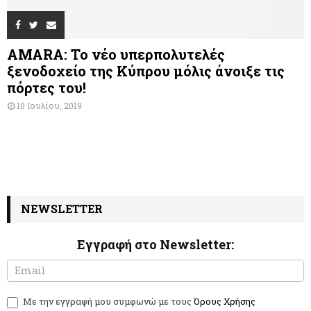
AMARA: Το νέο υπερπολυτελές
ξενοδοχείο της Κύπρου μόλις άνοιξε τις
πόρτες του!
10 Ιουλίου, 2019
NEWSLETTER
Εγγραφή στο Newsletter:
N
I
e
f
w
y
Με την εγγραφή μου συμφωνώ με τους
Όρους Χρήσης
s
o