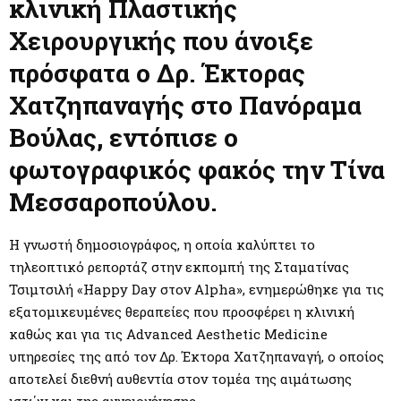
M
κλινική Πλαστικής
Χειρουργικής που άνοιξε
E
πρόσφατα ο Δρ. Έκτορας
N
Χατζηπαναγής στο Πανόραμα
Βούλας, εντόπισε ο
U
φωτογραφικός φακός την Τίνα
Μεσσαροπούλου.
Η γνωστή δημοσιογράφος, η οποία καλύπτει το
τηλεοπτικό ρεπορτάζ στην εκπομπή της Σταματίνας
Τσιμτσιλή «Happy Day στον Alpha», ενημερώθηκε για τις
εξατομικευμένες θεραπείες που προσφέρει η κλινική
καθώς και για τις Advanced Aesthetic Medicine
υπηρεσίες της από τον Δρ. Έκτορα Χατζηπαναγή, ο οποίος
αποτελεί διεθνή αυθεντία στον τομέα της αιμάτωσης
ιστών και της αγγειογένεσης.