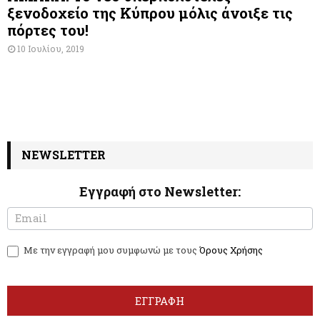
ξενοδοχείο της Κύπρου μόλις άνοιξε τις
πόρτες του!
10 Ιουλίου, 2019
NEWSLETTER
Εγγραφή στο Newsletter:
N
I
e
f
w
y
Με την εγγραφή μου συμφωνώ με τους
Όρους Χρήσης
s
o
l
u
e
a
t
r
ΕΓΓΡΑΦΗ
t
e