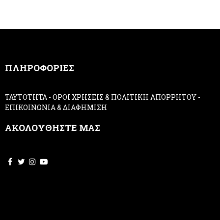
e
h
r
u
m
a
n
,
ΠΛΗΡΟΦΟΡΙΕΣ
l
e
a
ΤΑΥΤΟΤΗΤΑ
-
ΟΡΟΙ ΧΡΗΣΕΙΣ & ΠΟΛΙΤΙΚΗ ΑΠΟΡΡΗΤΟΥ
-
v
ΕΠΙΚΟΙΝΩΝΙΑ & ΔΙΑΦΗΜΙΣΗ
e
t
ΑΚΟΛΟΥΘΗΣΤΕ ΜΑΣ
h
i
s
f
i
e
l
d
b