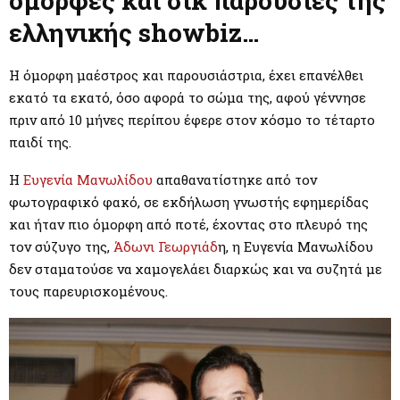
όμορφες και σικ παρουσίες της
M
ελληνικής showbiz…
E
Η όμορφη μαέστρος και παρουσιάστρια, έχει επανέλθει
N
εκατό τα εκατό, όσο αφορά το σώμα της, αφού γέννησε
πριν από 10 μήνες περίπου έφερε στον κόσμο το τέταρτο
U
παιδί της.
Η
Ευγενία Μανωλίδου
απαθανατίστηκε από τον
φωτογραφικό φακό, σε εκδήλωση γνωστής εφημερίδας
και ήταν πιο όμορφη από ποτέ, έχοντας στο πλευρό της
τον σύζυγο της,
Άδωνι Γεωργιάδ
η, η Ευγενία Μανωλίδου
δεν σταματούσε να χαμογελάει διαρκώς και να συζητά με
τους παρευρισκομένους.