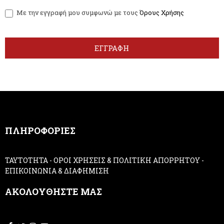
w
y
Με την εγγραφή μου συμφωνώ με τους
Όρους Χρήσης
s
o
l
u
e
a
t
r
ΕΓΓΡΑΦΗ
t
e
e
h
r
u
m
a
n
,
ΠΛΗΡΟΦΟΡΙΕΣ
l
e
a
ΤΑΥΤΟΤΗΤΑ
-
ΟΡΟΙ ΧΡΗΣΕΙΣ & ΠΟΛΙΤΙΚΗ ΑΠΟΡΡΗΤΟΥ
-
v
ΕΠΙΚΟΙΝΩΝΙΑ & ΔΙΑΦΗΜΙΣΗ
e
t
ΑΚΟΛΟΥΘΗΣΤΕ ΜΑΣ
h
i
s