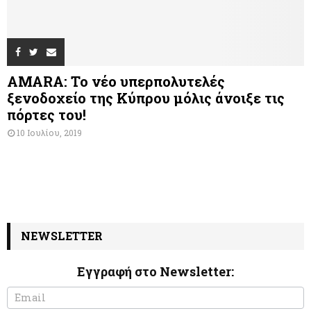
AMARA: Το νέο υπερπολυτελές
ξενοδοχείο της Κύπρου μόλις άνοιξε τις
πόρτες του!
10 Ιουλίου, 2019
NEWSLETTER
Εγγραφή στο Newsletter:
N
I
e
f