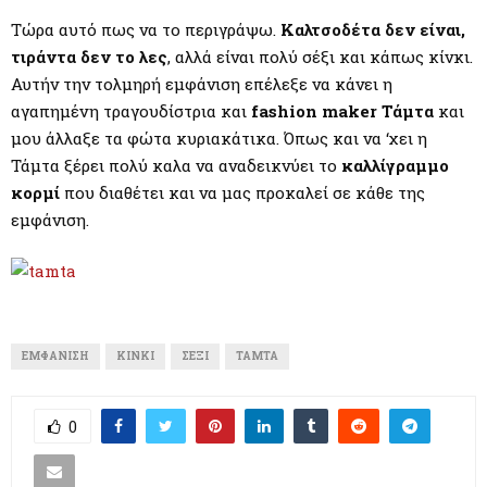
M
Τώρα αυτό πως να το περιγράψω.
Καλτσοδέτα δεν είναι,
E
τιράντα δεν το λες
, αλλά είναι πολύ σέξι και κάπως κίνκι.
Αυτήν την τολμηρή εμφάνιση επέλεξε να κάνει η
αγαπημένη τραγουδίστρια και
fashion maker Τάμτα
και
N
μου άλλαξε τα φώτα κυριακάτικα. Όπως και να ‘χει η
Τάμτα ξέρει πολύ καλα να αναδεικνύει το
καλλίγραμμο
U
κορμί
που διαθέτει και να μας προκαλεί σε κάθε της
εμφάνιση.
ΕΜΦΆΝΙΣΗ
ΚΊΝΚΙ
ΣΈΞΙ
ΤΆΜΤΑ
0