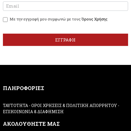
N
I
e
f
w
y
Με την εγγραφή μου συμφωνώ με τους
Όρους Χρήσης
s
o
l
u
e
a
t
r
ΕΓΓΡΑΦΗ
t
e
e
h
r
u
m
a
n
,
ΠΛΗΡΟΦΟΡΙΕΣ
l
e
a
ΤΑΥΤΟΤΗΤΑ
-
ΟΡΟΙ ΧΡΗΣΕΙΣ & ΠΟΛΙΤΙΚΗ ΑΠΟΡΡΗΤΟΥ
-
v
ΕΠΙΚΟΙΝΩΝΙΑ & ΔΙΑΦΗΜΙΣΗ
e
t
ΑΚΟΛΟΥΘΗΣΤΕ ΜΑΣ
h
i