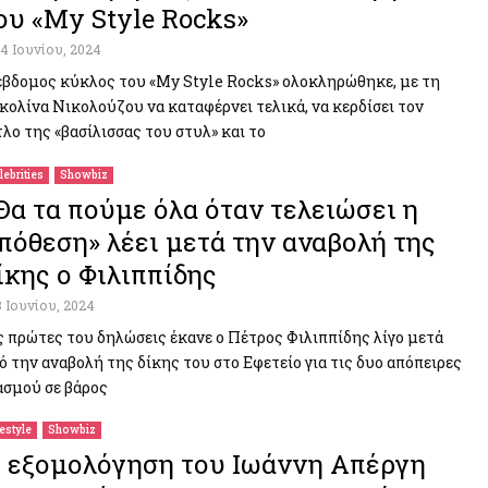
ου «My Style Rocks»
14 Ιουνίου, 2024
έβδομος κύκλος του «My Style Rocks» ολοκληρώθηκε, με τη
κολίνα Νικολούζου να καταφέρνει τελικά, να κερδίσει τον
τλο της «βασίλισσας του στυλ» και το
lebrities
Showbiz
Θα τα πούμε όλα όταν τελειώσει η
πόθεση» λέει μετά την αναβολή της
ίκης ο Φιλιππίδης
3 Ιουνίου, 2024
ς πρώτες του δηλώσεις έκανε ο Πέτρος Φιλιππίδης λίγο μετά
ό την αναβολή της δίκης του στο Εφετείο για τις δυο απόπειρες
ασμού σε βάρος
festyle
Showbiz
 εξομολόγηση του Ιωάννη Απέργη