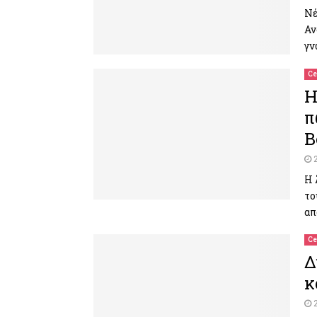
Νέ
Αν
γν
Ce
Η
π
Β
Η 
το
απ
Ce
Δ
κ