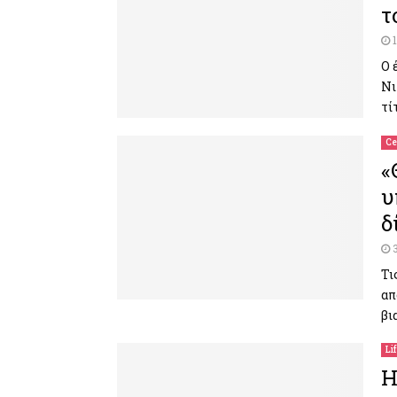
τ
Ο 
Νι
τί
Ce
«
υ
δ
Τι
απ
βι
Li
Η