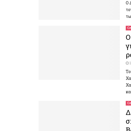
Ο 
το
τω
Ce
Ο
γ
ρ
Το
Χα
Χα
κα
Ce
Δ
σ
Β