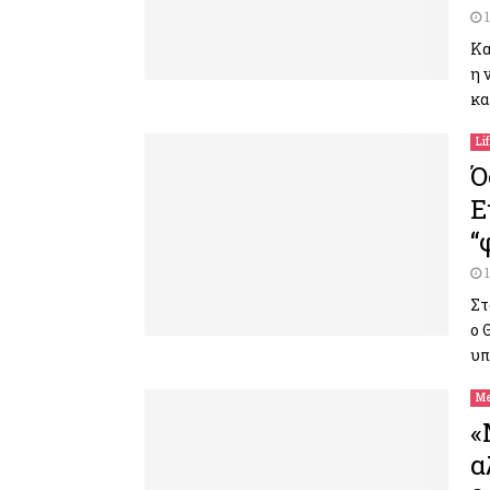
Κα
η 
κα
Li
Ό
Ε
“
Στ
ο 
υπ
Me
«
α