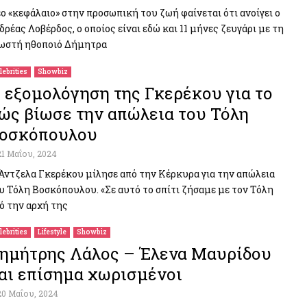
ο «κεφάλαιο» στην προσωπική του ζωή φαίνεται ότι ανοίγει ο
δρέας Λοβέρδος, ο οποίος είναι εδώ και 11 μήνες ζευγάρι με τη
ωστή ηθοποιό Δήμητρα
lebrities
Showbiz
 εξομολόγηση της Γκερέκου για το
ώς βίωσε την απώλεια του Τόλη
οσκόπουλου
21 Μαΐου, 2024
Άντζελα Γκερέκου μίλησε από την Κέρκυρα για την απώλεια
υ Τόλη Βοσκόπουλου. «Σε αυτό το σπίτι ζήσαμε με τον Τόλη
ό την αρχή της
lebrities
Lifestyle
Showbiz
ημήτρης Λάλος – Έλενα Μαυρίδου
αι επίσημα χωρισμένοι
20 Μαΐου, 2024