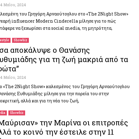
14 Μαΐου, 2024
λεσμένη του Γρηγόρη Αρναούτογλου στο «The 2Night Show»
νεαρή influencer Modern Cinderella μίλησε για το πώς
τάφερε να ξεχωρίσει στα social media, τη μητρότητα,
festyle
Showbiz
σα αποκάλυψε ο Θανάσης
υθυμιάδης για τη ζωή μακριά από τα
φώτα”
14 Μαΐου, 2024
ο «The 2Night Show» καλεσμένος του Γρηγόρη Αρναούτογλου
Θανάσης Ευθυμιάδης μίλησε για την πορεία του στην
οκριτική, αλλά και για τη νέα του ζωή,
dia
Showbiz
Μαύρισαν» την Μαρίνα οι επιτροπές
λλά το κοινό την έστειλε στην 11