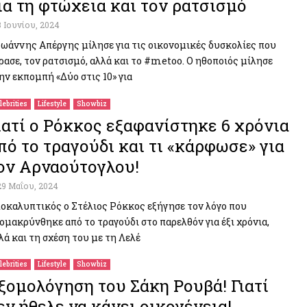
ια τη φτώχεια και τον ρατσισμό
3 Ιουνίου, 2024
Ιωάννης Απέργης μίλησε για τις οικονομικές δυσκολίες που
ρασε, τον ρατσισμό, αλλά και το #metoo. Ο ηθοποιός μίλησε
ην εκπομπή «Δύο στις 10» για
lebrities
Lifestyle
Showbiz
ιατί ο Ρόκκος εξαφανίστηκε 6 χρόνια
πό το τραγούδι και τι «κάρφωσε» για
ον Αρναούτογλου!
29 Μαΐου, 2024
οκαλυπτικός ο Στέλιος Ρόκκος εξήγησε τον λόγο που
ομακρύνθηκε από το τραγούδι στο παρελθόν για έξι χρόνια,
λά και τη σχέση του με τη Λελέ
lebrities
Lifestyle
Showbiz
ξομολόγηση του Σάκη Ρουβά! Γιατί
εν ήθελε να κάνει οικογένεια!