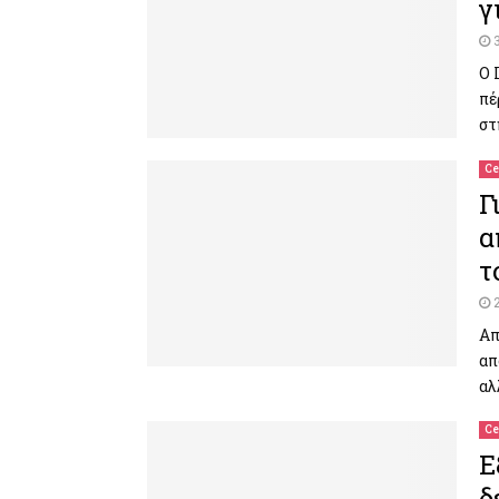
γ
Ο 
πέ
στ
Ce
Γ
α
τ
Απ
απ
αλ
Ce
Ε
δ