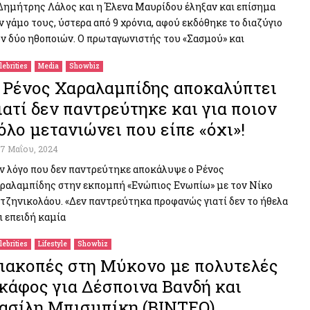
Δημήτρης Λάλος και η Έλενα Μαυρίδου έληξαν και επίσημα
ν γάμο τους, ύστερα από 9 χρόνια, αφού εκδόθηκε το διαζύγιο
ν δύο ηθοποιών. Ο πρωταγωνιστής του «Σασμού» και
lebrities
Media
Showbiz
 Ρένος Χαραλαμπίδης αποκαλύπτει
ιατί δεν παντρεύτηκε και για ποιον
όλο μετανιώνει που είπε «όχι»!
17 Μαΐου, 2024
ν λόγο που δεν παντρεύτηκε αποκάλυψε ο Ρένος
ραλαμπίδης στην εκπομπή «Ενώπιος Ενωπίω» με τον Νίκο
τζηνικολάου. «Δεν παντρεύτηκα προφανώς γιατί δεν το ήθελα
ι επειδή καμία
lebrities
Lifestyle
Showbiz
ιακοπές στη Μύκονο με πολυτελές
κάφος για Δέσποινα Βανδή και
ασίλη Μπισμπίκη (ΒΙΝΤΕΟ)