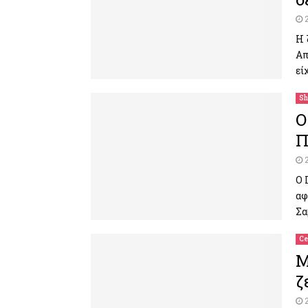
Η 
Απ
εί
Sh
Ο
Π
Ο 
αφ
Σα
Ce
Μ
ζ