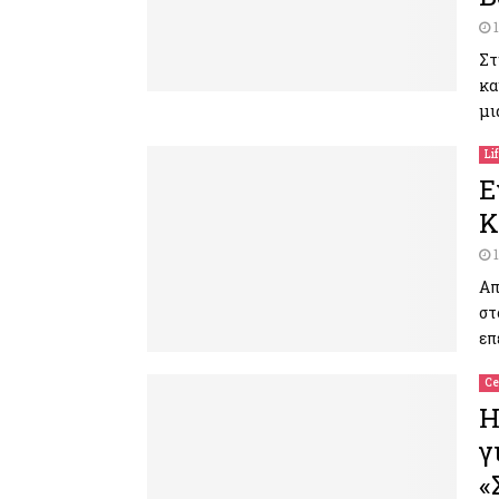
Στ
κα
μι
Li
Ε
Κ
Απ
στ
επ
Ce
Η
γ
«