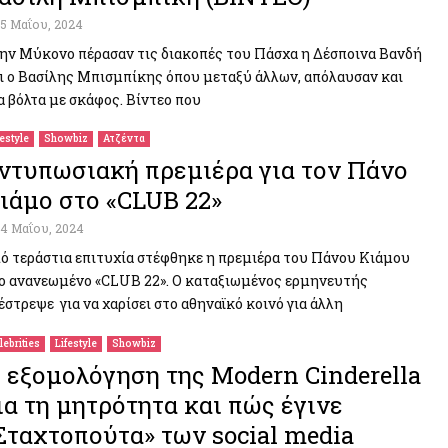
15 Μαΐου, 2024
ην Μύκονο πέρασαν τις διακοπές του Πάσχα η Δέσποινα Βανδή
ι ο Βασίλης Μπισμπίκης όπου μεταξύ άλλων, απόλαυσαν και
α βόλτα με σκάφος. Βίντεο που
festyle
Showbiz
Ατζέντα
ντυπωσιακή πρεμιέρα για τον Πάνο
ιάμο στο «CLUB 22»
14 Μαΐου, 2024
ό τεράστια επιτυχία στέφθηκε η πρεμιέρα του Πάνου Κιάμου
ο ανανεωμένο «CLUB 22». O καταξιωμένος ερμηνευτής
έστρεψε για να χαρίσει στο αθηναϊκό κοινό για άλλη
lebrities
Lifestyle
Showbiz
 εξομολόγηση της Modern Cinderella
ια τη μητρότητα και πώς έγινε
Σταχτοπούτα» των social media