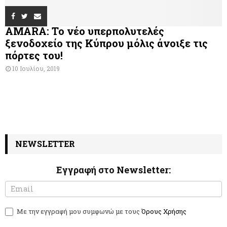
AMARA: Το νέο υπερπολυτελές
ξενοδοχείο της Κύπρου μόλις άνοιξε τις
πόρτες του!
10 Ιουλίου, 2019
NEWSLETTER
Εγγραφή στο Newsletter:
N
I
e
f
w
y
Με την εγγραφή μου συμφωνώ με τους
Όρους Χρήσης
s
o
l
u