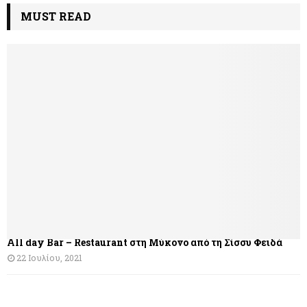
λ
MUST READ
ο
ή
γ
η
σ
η
ά
ρ
θ
All day Bar – Restaurant στη Μύκονο από τη Σίσσυ Φειδά
ρ
22 Ιουλίου, 2021
ω
ν