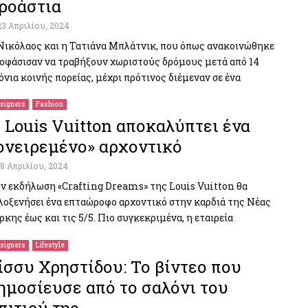
ροάστια
23 Απριλίου, 2024
Νικόλαος και η Τατιάνα Μπλάτνικ, που όπως ανακοινώθηκε
οφάσισαν να τραβήξουν χωριστούς δρόμους μετά από 14
όνια κοινής πορείας, μέχρι πρότινος διέμεναν σε ένα
signers
Fashion
 Louis Vuitton αποκαλύπτει ένα
ονειρεμένο» αρχοντικό
18 Απριλίου, 2024
ν εκδήλωση «Crafting Dreams» της Louis Vuitton θα
λοξενήσει ένα επταώροφο αρχοντικό στην καρδιά της Νέας
ρκης έως και τις 5/5. Πιο συγκεκριμένα, η εταιρεία
signers
Lifestyle
ίσσυ Χρηστίδου: Το βίντεο που
ημοσίευσε από το σαλόνι του