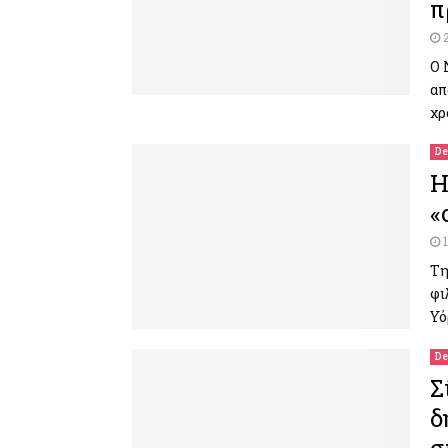
π
Ο 
απ
χρ
De
Η
«
Τη
φι
Υό
De
Σ
δ