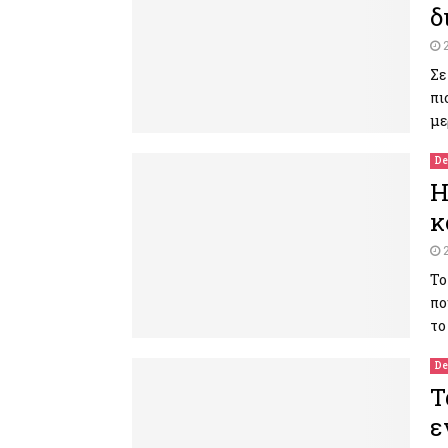
δ
Σε
πι
με
De
Η
κ
Το
πο
το
De
Τ
ε