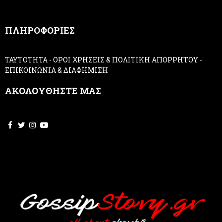
n
,
ΠΛΗΡΟΦΟΡΙΕΣ
l
e
a
ΤΑΥΤΟΤΗΤΑ
-
ΟΡΟΙ ΧΡΗΣΕΙΣ & ΠΟΛΙΤΙΚΗ ΑΠΟΡΡΗΤΟΥ
-
v
ΕΠΙΚΟΙΝΩΝΙΑ & ΔΙΑΦΗΜΙΣΗ
e
t
ΑΚΟΛΟΥΘΗΣΤΕ ΜΑΣ
h
i
s
f
i
e
l
d
b
l
a
n
k