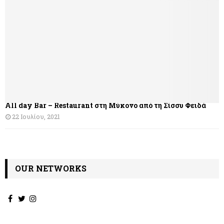
η
σ
η
ά
ρ
θ
All day Bar – Restaurant στη Μύκονο από τη Σίσσυ Φειδά
ρ
22 Ιουλίου, 2021
ω
ν
OUR NETWORKS