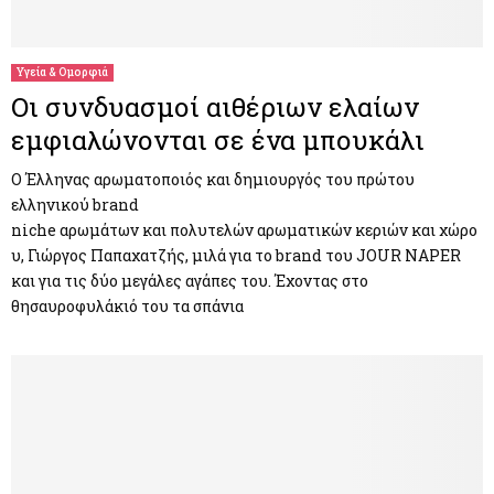
M
E
Υγεία & Ομορφιά
Οι συνδυασμοί αιθέριων ελαίων
N
εμφιαλώνονται σε ένα μπουκάλι
U
Ο Έλληνας αρωματοποιός και δημιουργός του πρώτου
ελληνικού brand
niche αρωμάτων και πολυτελών αρωματικών κεριών και χώρο
υ, Γιώργος Παπαχατζής, μιλά για το brand του JOUR NAPER
και για τις δύο μεγάλες αγάπες του. Έχοντας στο
θησαυροφυλάκιό του τα σπάνια