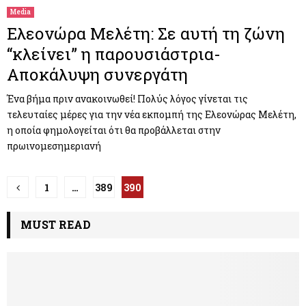
Media
Ελεονώρα Μελέτη: Σε αυτή τη ζώνη
“κλείνει” η παρουσιάστρια-
Αποκάλυψη συνεργάτη
Ένα βήμα πριν ανακοινωθεί! Πολύς λόγος γίνεται τις
τελευταίες μέρες για την νέα εκπομπή της Ελεονώρας Μελέτη,
η οποία φημολογείται ότι θα προβάλλεται στην
πρωινομεσημεριανή
Π
1
…
389
390
λ
MUST READ
ο
ή
γ