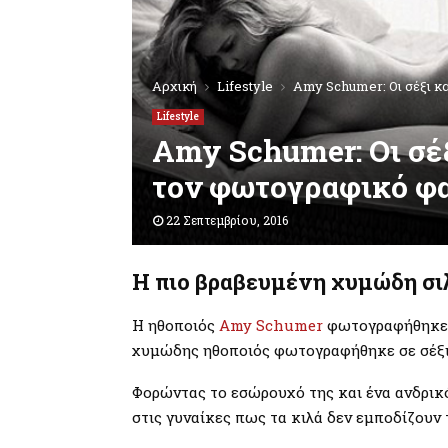
Αρχική
Lifestyle
Amy Schumer: Οι σέξι κ
Lifestyle
Amy Schumer: Οι σέ
τον φωτογραφικό φα
22 Σεπτεμβρίου, 2016
Η πιο βραβευμένη χυμώδη σι
Η ηθοποιός
Amy Schumer
φωτογραφήθηκε 
χυμώδης ηθοποιός φωτογραφήθηκε σε σέξι 
Φορώντας το εσώρουχό της και ένα ανδρικό
στις γυναίκες πως τα κιλά δεν εμποδίζουν 