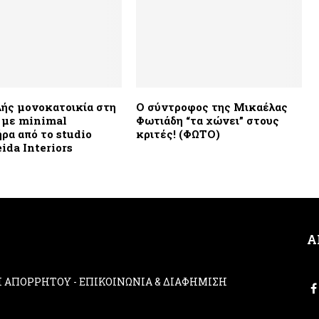
ής μονοκατοικία στη
O σύντροφος της Μικαέλας
 με minimal
Φωτιάδη “τα χώνει” στους
ρα από το studio
κριτές! (ΦΩΤΟ)
eida Interiors
Α
ΚΗ ΑΠΟΡΡΗΤΟΥ
-
ΕΠΙΚΟΙΝΩΝΙΑ & ΔΙΑΦΗΜΙΣΗ