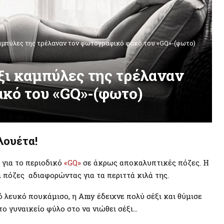
αμπύλες της τρέλαναν τον φωτογραφικό φακό του «GQ»-(φωτο)
ξι καμπύλες της τρέλαναν
κό του «GQ»-(φωτο)
λουέτα!
για το περιοδικό
«GQ»
σε άκρως αποκαλυπτικές πόζες. Η
πόζες αδιαφορώντας για τα περιττά κιλά της.
 λευκό πουκάμισο, η Amy έδειχνε πολύ σέξι και θύμισε
το γυναικείο φύλο στο να νιώθει σέξι…