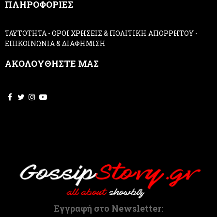
ΠΛΗΡΟΦΟΡΙΕΣ
l
e
a
ΤΑΥΤΟΤΗΤΑ
-
ΟΡΟΙ ΧΡΗΣΕΙΣ & ΠΟΛΙΤΙΚΗ ΑΠΟΡΡΗΤΟΥ
-
v
ΕΠΙΚΟΙΝΩΝΙΑ & ΔΙΑΦΗΜΙΣΗ
e
t
ΑΚΟΛΟΥΘΗΣΤΕ ΜΑΣ
h
i
s
f
i
e
l
d
b
l
a
n
k
.
Εγγραφή στο Newsletter: