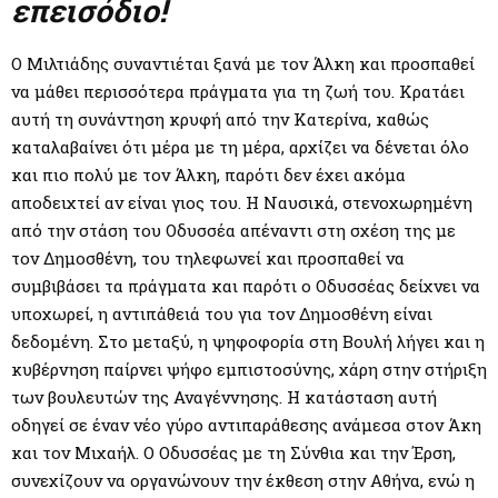
M
επεισόδιο!
E
Ο Μιλτιάδης συναντιέται ξανά με τον Άλκη και προσπαθεί
να μάθει περισσότερα πράγματα για τη ζωή του. Κρατάει
N
αυτή τη συνάντηση κρυφή από την Κατερίνα, καθώς
καταλαβαίνει ότι μέρα με τη μέρα, αρχίζει να δένεται όλο
και πιο πολύ με τον Άλκη, παρότι δεν έχει ακόμα
U
αποδειχτεί αν είναι γιος του. Η Ναυσικά, στενοχωρημένη
από την στάση του Οδυσσέα απέναντι στη σχέση της με
τον Δημοσθένη, του τηλεφωνεί και προσπαθεί να
συμβιβάσει τα πράγματα και παρότι ο Οδυσσέας δείχνει να
υποχωρεί, η αντιπάθειά του για τον Δημοσθένη είναι
δεδομένη. Στο μεταξύ, η ψηφοφορία στη Βουλή λήγει και η
κυβέρνηση παίρνει ψήφο εμπιστοσύνης, χάρη στην στήριξη
των βουλευτών της Αναγέννησης. Η κατάσταση αυτή
οδηγεί σε έναν νέο γύρο αντιπαράθεσης ανάμεσα στον Άκη
και τον Μιχαήλ. Ο Οδυσσέας με τη Σύνθια και την Έρση,
συνεχίζουν να οργανώνουν την έκθεση στην Αθήνα, ενώ η