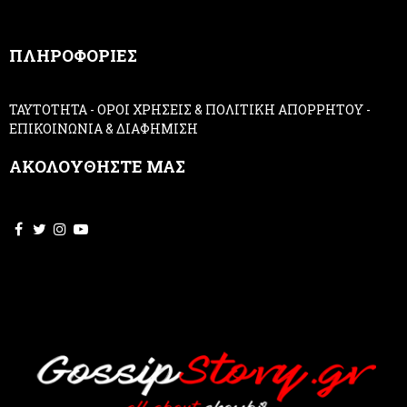
n
,
ΠΛΗΡΟΦΟΡΙΕΣ
l
e
a
ΤΑΥΤΟΤΗΤΑ
-
ΟΡΟΙ ΧΡΗΣΕΙΣ & ΠΟΛΙΤΙΚΗ ΑΠΟΡΡΗΤΟΥ
-
v
ΕΠΙΚΟΙΝΩΝΙΑ & ΔΙΑΦΗΜΙΣΗ
e
t
ΑΚΟΛΟΥΘΗΣΤΕ ΜΑΣ
h
i
s
f
i
e
l
d
b
l
a
n
k