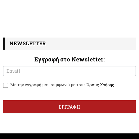
NEWSLETTER
Εγγραφή στο Newsletter:
N
I
e
f
w
y
Με την εγγραφή μου συμφωνώ με τους
Όρους Χρήσης
s
o
l
u
e
a
t
r
ΕΓΓΡΑΦΗ
t
e
e
h
r
u
m
a