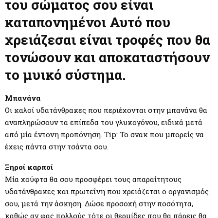
M
του σώματος σου είναι
καταπονημένοι Αυτό που
E
χρειάζεσαι είναι τροφές που θα
N
τονώσουν και αποκαταστήσουν
το μυικό σύστημα.
U
Μπανάνα
Οι καλοί υδατάνθρακες που περιέχονται στην μπανάνα θα
αναπληρώσουν τα επίπεδα του γλυκογόνου, ειδικά μετά
από μία έντονη προπόνηση. Tip: Το σνακ που μπορείς να
έχεις πάντα στην τσάντα σου.
Ξηροί καρποί
Μία χούφτα θα σου προσφέρει τους απαραίτητους
υδατάνθρακες και πρωτεΐνη που χρειάζεται ο οργανισμός
σου, μετά την άσκηση. Δώσε προσοχή στην ποσότητα,
καθώς αν φας πολλούς τότε οι θερμίδες που θα πάρεις θα