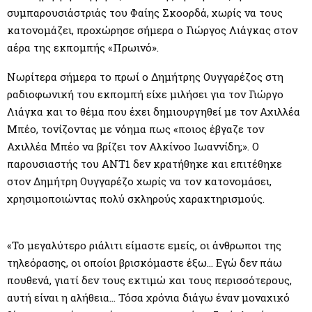
M
συμπαρουσιάστριάς του Φαίης Σκοορδά, χωρίς να τους
κατονομάζει, προχώρησε σήμερα ο Γιώργος Λιάγκας στον
E
αέρα της εκπομπής «Πρωινό».
N
Νωρίτερα σήμερα το πρωί ο Δημήτρης Ουγγαρέζος στη
ραδιοφωνική του εκπομπή είχε μιλήσει για τον Γιώργο
U
Λιάγκα και το θέμα που έχει δημιουργηθεί με τον Αχιλλέα
Μπέο, τονίζοντας με νόημα πως «ποιος έβγαζε τον
Αχιλλέα Μπέο να βρίζει τον Αλκίνοο Ιωαννίδη;». Ο
παρουσιαστής του ΑΝΤ1 δεν κρατήθηκε και επιτέθηκε
στον Δημήτρη Ουγγαρέζο χωρίς να τον κατονομάσει,
χρησιμοποιώντας πολύ σκληρούς χαρακτηρισμούς.
«Το μεγαλύτερο ριάλιτι είμαστε εμείς, οι άνθρωποι της
τηλεόρασης, οι οποίοι βρισκόμαστε έξω… Εγώ δεν πάω
πουθενά, γιατί δεν τους εκτιμώ και τους περισσότερους,
αυτή είναι η αλήθεια… Τόσα χρόνια διάγω έναν μοναχικό