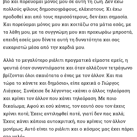
βίο και πορεύομαι μόνος μου σε αυτή τη ζωή. Δεν έχω
πολλούς φίλους δημοσιογράφους, ελάχιστους. Κι έχω
προδοθεί και από τους περισσότερους, δεν έχει σημασία.
Και πορεύομαι μόνος μου και κοιτάζω στα μάτια εσάς, με
τα λάθη μου, με τα συγγνώμη μου και προχωράω μπροστά,
επειδή εσείς μου δίνετε αυτή τη δυνατότητα και σας
ευχαριστώ μέσα από την καρδιά μου.
Αλλά το μεγαλύτερο ριάλιτι πραγματικά είμαστε εμείς, η
ψευτιά όταν συναντιόμαστε και όταν αλλάζουν τετράγωνο
βρίζονται όλοι σκαιότατα ο ένας με τον άλλον. Και πια
τώρα το κάνετε και δημόσια», είπε αρχικά ο Γιώργος
Λιάγκας. Συνέχισε δε λέγοντας «κάνει ο άλλος τηλεόραση
και κρίνει τον άλλον που κάνει τηλεόραση. Με ποιο
δικαίωμα; Αφού κι εσύ κάνεις, τον εαυτό σου τον έχεις
κρίνει ποτέ; Έχεις αντιληφθεί ποτέ, γιατί δεν πας καλά;
Έχεις κάνει κάποια αυτοκριτική, που κρίνεις τον άλλον
μονίμως; Αυτό είναι το ριάλιτι και ο κόσμος μας έχει πάρει
στο ψιλό».