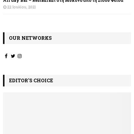
All day Bar – Restaurant στη Μύκονο από τη Σίσσυ Φειδά
22 Ιουλίου, 2021
OUR NETWORKS
EDITOR'S CHOICE