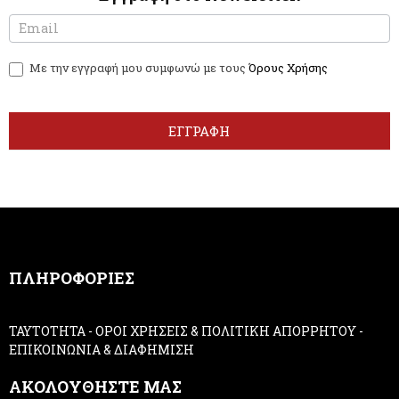
N
I
e
f
w
y
Με την εγγραφή μου συμφωνώ με τους
Όρους Χρήσης
s
o
l
u
e
a
t
r
ΕΓΓΡΑΦΗ
t
e
e
h
r
u
m
a
n
,
ΠΛΗΡΟΦΟΡΙΕΣ
l
e
a
ΤΑΥΤΟΤΗΤΑ
-
ΟΡΟΙ ΧΡΗΣΕΙΣ & ΠΟΛΙΤΙΚΗ ΑΠΟΡΡΗΤΟΥ
-
v
ΕΠΙΚΟΙΝΩΝΙΑ & ΔΙΑΦΗΜΙΣΗ
e
t
ΑΚΟΛΟΥΘΗΣΤΕ ΜΑΣ
h