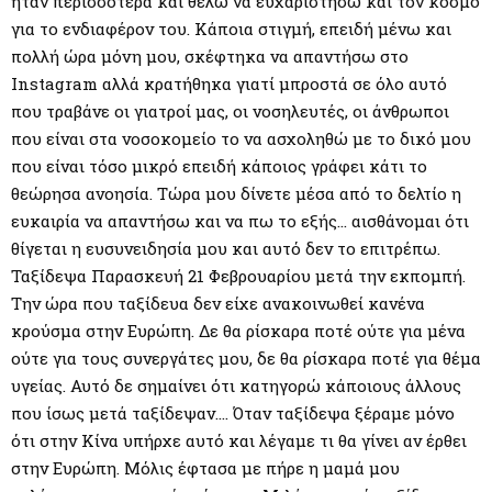
ήταν περισσότερα και θέλω να ευχαριστήσω και τον κόσμο
για το ενδιαφέρον του. Κάποια στιγμή, επειδή μένω και
πολλή ώρα μόνη μου, σκέφτηκα να απαντήσω στο
Instagram αλλά κρατήθηκα γιατί μπροστά σε όλο αυτό
που τραβάνε οι γιατροί μας, οι νοσηλευτές, οι άνθρωποι
που είναι στα νοσοκομείο το να ασχοληθώ με το δικό μου
που είναι τόσο μικρό επειδή κάποιος γράφει κάτι το
θεώρησα ανοησία. Τώρα μου δίνετε μέσα από το δελτίο η
ευκαιρία να απαντήσω και να πω το εξής… αισθάνομαι ότι
θίγεται η ευσυνειδησία μου και αυτό δεν το επιτρέπω.
Ταξίδεψα Παρασκευή 21 Φεβρουαρίου μετά την εκπομπή.
Την ώρα που ταξίδευα δεν είχε ανακοινωθεί κανένα
κρούσμα στην Ευρώπη. Δε θα ρίσκαρα ποτέ ούτε για μένα
ούτε για τους συνεργάτες μου, δε θα ρίσκαρα ποτέ για θέμα
υγείας. Αυτό δε σημαίνει ότι κατηγορώ κάποιους άλλους
που ίσως μετά ταξίδεψαν…. Όταν ταξίδεψα ξέραμε μόνο
ότι στην Κίνα υπήρχε αυτό και λέγαμε τι θα γίνει αν έρθει
στην Ευρώπη. Μόλις έφτασα με πήρε η μαμά μου