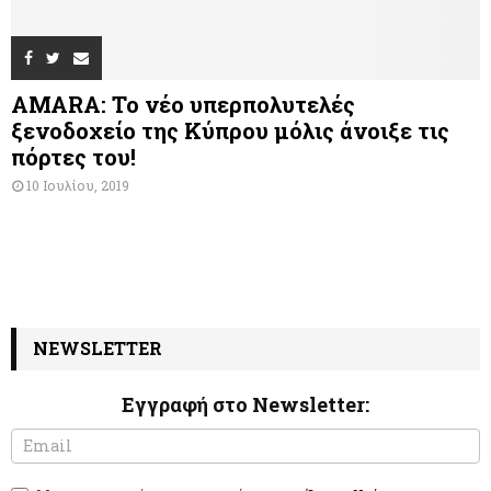
AMARA: Το νέο υπερπολυτελές
ξενοδοχείο της Κύπρου μόλις άνοιξε τις
πόρτες του!
10 Ιουλίου, 2019
NEWSLETTER
Εγγραφή στο Newsletter:
N
I
e
f
w
y