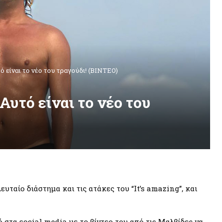
 είναι το νέο του τραγούδι! (ΒΙΝΤΕΟ)
υτό είναι το νέο του
ευταίο διάστημα και τις ατάκες του “It’s amazing”, και
στα social media με το βίντεο του από τις Μαλβίδες να