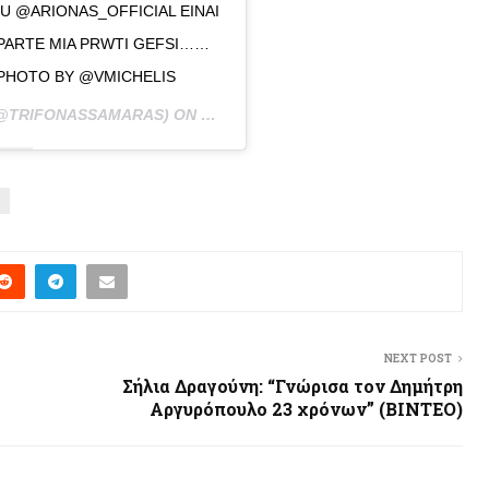
U @ARIONAS_OFFICIAL EINAI
 PARTE MIA PRWTI GEFSI……
PHOTO BY @VMICHELIS
@TRIFONASSAMARAS) ON
MAY 29, 2019 AT 12:57PM PDT
NEXT POST
Σήλια Δραγούνη: “Γνώρισα τον Δημήτρη
Aργυρόπουλο 23 χρόνων” (ΒΙΝΤΕΟ)