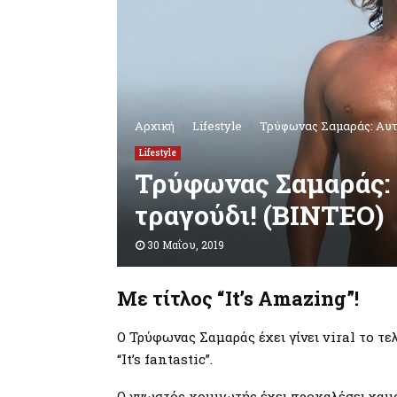
Αρχική
Lifestyle
Τρύφωνας Σαμαράς: Αυτό
Lifestyle
Τρύφωνας Σαμαράς: Α
τραγούδι! (ΒΙΝΤΕΟ)
30 Μαΐου, 2019
Με τίτλος “It’s Amazing”!
Ο Τρύφωνας Σαμαράς έχει γίνει viral το τελ
“It’s fantastic”.
Ο γνωστός κομμωτής έχει προκαλέσει χαμό 