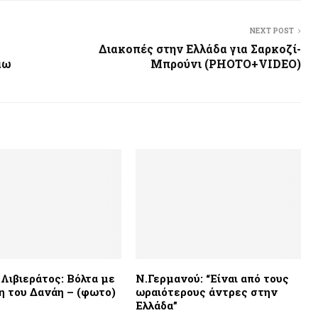
NEXT POST
Διακοπές στην Ελλάδα για Σαρκοζί-
άω
Μπρούνι (PHOTO+VIDEO)
Λιβιεράτος: Βόλτα με
Ν.Γερμανού: “Είναι από τους
η του Δανάη – (φωτο)
ωραιότερους άντρες στην
Ελλάδα”