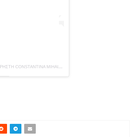
Η ΔΗΜΟΣΊΕΥΣΗ ΚΟΙΝΟΠΟΙΉΘΗΚΕ ΑΠΌ ΤΟ ΧΡΉΣΤΗ CONSTANTINA MIHAIL⭐ (@CONSTANTINAMIHAIL)