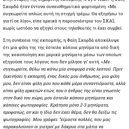
M
Σκορδά ήταν έντονα συναισθηματικά φορτισμένη. «Με
συγχωρείτε απλώς αυτή τη στιγμή τρέμω. Θα εξηγήσω το
E
γιατί σε λίγο», είπε αρχικά η παρουσιάστρια του ΣΚΑΪ,
χωρίς ωστόσο να εξηγεί στους τηλεθεατές τι έχει συμβεί.
N
Στη συνέχεια της εκπομπής, η Φαίη Σκορδά αποκάλυψε
U
ότι μια φίλη της της έστειλε κάποια μηνύματα από δική
της κακοποίηση και μερικά μηνύματα μέσω των οποίων
εξηγούσε τους λόγους που δεν μίλησε γι’ αυτή. «
Με
συγχωρείτε, θέλω να κάνω μία αναφορά ενός λεπτού. Πριν
ξεκινήσει η εκπομπή, ένας δικός μου άνθρωπος, μια φίλη
μου, δεν είναι φίλη μου που κάθε μέρα συναντιόμαστε, αλλά
είναι φίλη αρκετών ετών, που ο άνδρας της είναι γνωστός
στον δικό του χώρο, μου έστειλε κάποια μηνύματα και
κάποιες φωτογραφίες. Κράτησα μόνο 2-3 μηνύματα,
προφανώς, αν και η ίδια δεν έχει θέμα, δεν θα δείξω τις
φωτογραφίες. Μου γράφει: “είμαστε πολλές, που μας
παρακαλούσαν οι γιατροί με δάκρυα στα μάτια να