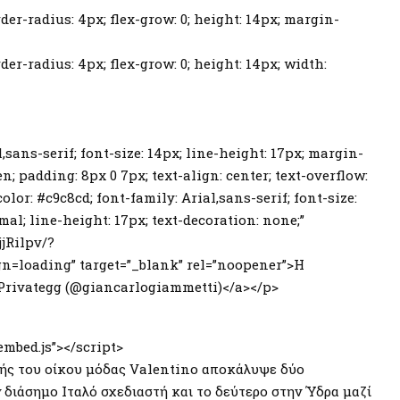
der-radius: 4px; flex-grow: 0; height: 14px; margin-
er-radius: 4px; flex-grow: 0; height: 14px; width:
l,sans-serif; font-size: 14px; line-height: 17px; margin-
n; padding: 8px 0 7px; text-align: center; text-overflow:
olor: #c9c8cd; font-family: Arial,sans-serif; font-size:
mal; line-height: 17px; text-decoration: none;”
jRilpv/?
loading” target=”_blank” rel=”noopener”>Η
Privategg (@giancarlogiammetti)</a></p>
mbed.js”></script>
τής του οίκου μόδας Valentino αποκάλυψε δύο
ν διάσημο Ιταλό σχεδιαστή και το δεύτερο στην Ύδρα μαζί