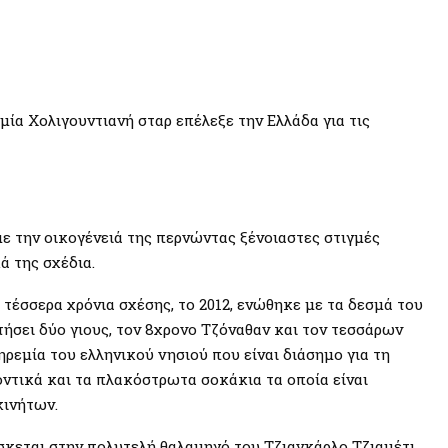
 μία Χολιγουντιανή σταρ επέλεξε την Ελλάδα για τις
με την οικογένειά της περνώντας ξένοιαστες στιγμές
ά της σχέδια.
τέσσερα χρόνια σχέσης, το 2012, ενώθηκε με τα δεσμά του
τήσει δύο γιους, τον 8χρονο Τζόναθαν και τον τεσσάρων
ηρεμία του ελληνικού νησιού που είναι διάσημο για τη
ντικά και τα πλακόστρωτα σοκάκια τα οποία είναι
κινήτων.
σκεται στην πολυτελή θαλαμηγό του Τζιανκάρλο Τζιαμέτι