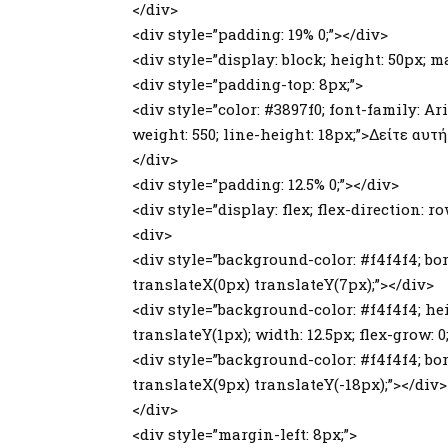
</div>
<div style=”padding: 19% 0;”></div>
<div style=”display: block; height: 50px; m
<div style=”padding-top: 8px;”>
<div style=”color: #3897f0; font-family: Ari
weight: 550; line-height: 18px;”>Δείτε αυ
</div>
<div style=”padding: 12.5% 0;”></div>
<div style=”display: flex; flex-direction: 
<div>
<div style=”background-color: #f4f4f4; bord
translateX(0px) translateY(7px);”></div>
<div style=”background-color: #f4f4f4; hei
translateY(1px); width: 12.5px; flex-grow: 
<div style=”background-color: #f4f4f4; bord
translateX(9px) translateY(-18px);”></div>
</div>
<div style=”margin-left: 8px;”>