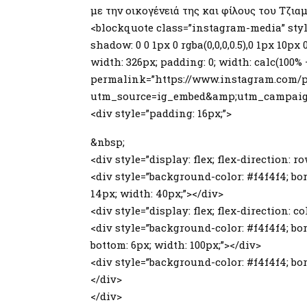
με την οικογένειά της και φίλους του Τζιαμ
<blockquote class=”instagram-media” style
shadow: 0 0 1px 0 rgba(0,0,0,0.5),0 1px 10px
width: 326px; padding: 0; width: calc(100%
permalink=”https://www.instagram.com/
utm_source=ig_embed&amp;utm_campaign=
<div style=”padding: 16px;”>
&nbsp;
<div style=”display: flex; flex-direction: r
<div style=”background-color: #f4f4f4; bor
14px; width: 40px;”></div>
<div style=”display: flex; flex-direction: co
<div style=”background-color: #f4f4f4; bor
bottom: 6px; width: 100px;”></div>
<div style=”background-color: #f4f4f4; bord
</div>
</div>