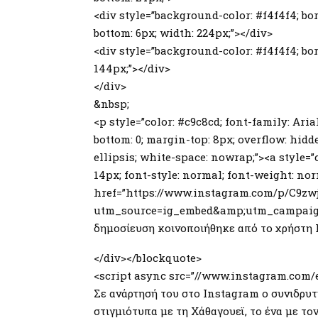
<div style=”background-color: #f4f4f4; bor
bottom: 6px; width: 224px;”></div>
<div style=”background-color: #f4f4f4; bord
144px;”></div>
</div>
&nbsp;
<p style=”color: #c9c8cd; font-family: Aria
bottom: 0; margin-top: 8px; overflow: hidde
ellipsis; white-space: nowrap;”><a style=”c
14px; font-style: normal; font-weight: nor
href=”https://www.instagram.com/p/C9zwj
utm_source=ig_embed&amp;utm_campaign=
δημοσίευση κοινοποιήθηκε από το χρήστη 
</div></blockquote>
<script async src=”//www.instagram.com/e
Σε ανάρτησή του στο Instagram ο συνιδρυ
στιγμιότυπα με τη Χάθαγουεϊ, το ένα με το