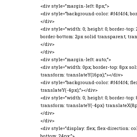
<div style=”margin-left: 8px;”>
<div style=”background-color: #f4f4f4; bord
</div>
<div style=”width: 0; height: 0; border-top:
border-bottom: 2px solid transparent; tran
</div>
</div>
<div style=”margin-left: auto;”>
<div style=”width: 0px; border-top: 8px so
transform: translateY(16px);”></div>
<div style=”background-color: #f4f4f4; flex
translateY(-4px);”></div>
<div style=”width: 0; height: 0; border-top
transform: translateY(-4px) translateX(8p
</div>
</div>
<div style=”display: flex; flex-direction: c
bottom: 24px;”>