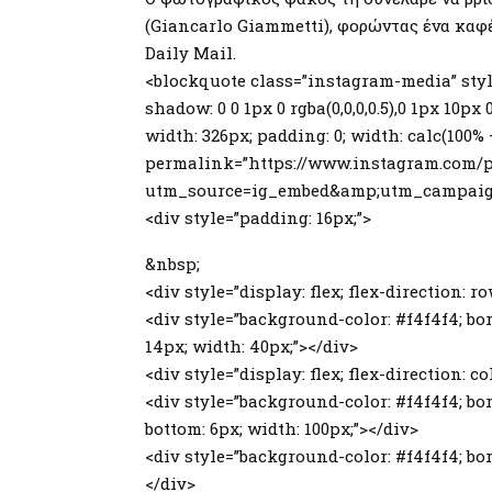
(Giancarlo Giammetti), φορώντας ένα καφέ
Daily Mail.
<blockquote class=”instagram-media” style
shadow: 0 0 1px 0 rgba(0,0,0,0.5),0 1px 10px
width: 326px; padding: 0; width: calc(100%
permalink=”https://www.instagram.com/p
utm_source=ig_embed&amp;utm_campaign=
<div style=”padding: 16px;”>
&nbsp;
<div style=”display: flex; flex-direction: r
<div style=”background-color: #f4f4f4; bor
14px; width: 40px;”></div>
<div style=”display: flex; flex-direction: co
<div style=”background-color: #f4f4f4; bor
bottom: 6px; width: 100px;”></div>
<div style=”background-color: #f4f4f4; bord
</div>