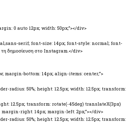
argin: 0 auto 12px; width: 50px;”></div>
al,sans-serif; font-size: 14px; font-style: normal; font-
τή τη δημοσίευση στο Instagram.</div>
row; margin-bottom: 14px; align-items: center;”>
er-radius: 50%; height: 12.5px; width: 12.5px; transform:
ght: 12.5px; transform: rotate(-45deg) translateX(3px)
0; margin-right: 14px; margin-left: 2px;”></div>
er-radius: 50%; height: 12.5px; width: 12.5px; transform: