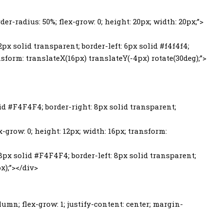
er-radius: 50%; flex-grow: 0; height: 20px; width: 20px;”>
 2px solid transparent; border-left: 6px solid #f4f4f4;
sform: translateX(16px) translateY(-4px) rotate(30deg);”>
lid #F4F4F4; border-right: 8px solid transparent;
-grow: 0; height: 12px; width: 16px; transform:
: 8px solid #F4F4F4; border-left: 8px solid transparent;
x);”></div>
olumn; flex-grow: 1; justify-content: center; margin-