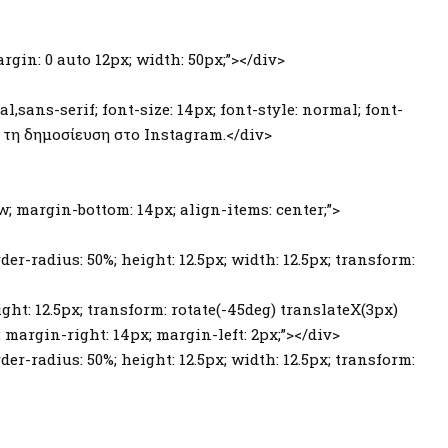
argin: 0 auto 12px; width: 50px;”></div>
al,sans-serif; font-size: 14px; font-style: normal; font-
τή τη δημοσίευση στο Instagram.</div>
row; margin-bottom: 14px; align-items: center;”>
er-radius: 50%; height: 12.5px; width: 12.5px; transform:
ght: 12.5px; transform: rotate(-45deg) translateX(3px)
0; margin-right: 14px; margin-left: 2px;”></div>
er-radius: 50%; height: 12.5px; width: 12.5px; transform: