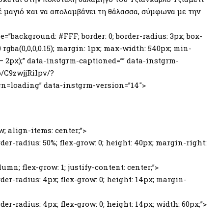
 μαγιό και να απολαμβάνει τη θάλασσα, σύμφωνα με την
=”background: #FFF; border: 0; border-radius: 3px; box-
 0 rgba(0,0,0,0.15); margin: 1px; max-width: 540px; min-
 – 2px);” data-instgrm-captioned=”” data-instgrm-
/C9zwjjRilpv/?
loading” data-instgrm-version=”14″>
ow; align-items: center;”>
der-radius: 50%; flex-grow: 0; height: 40px; margin-right:
lumn; flex-grow: 1; justify-content: center;”>
der-radius: 4px; flex-grow: 0; height: 14px; margin-
er-radius: 4px; flex-grow: 0; height: 14px; width: 60px;”>