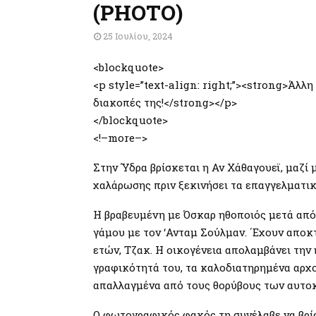
(PHOTO)
25 Ιουλίου, 2024
<blockquote>
<p style=”text-align: right;”><strong>Άλλη
διακοπές της!</strong></p>
</blockquote>
<!–more–>
Στην Ύδρα βρίσκεται η Αν Χάθαγουεϊ, μαζί 
χαλάρωσης πριν ξεκινήσει τα επαγγελματικ
Η βραβευμένη με Όσκαρ ηθοποιός μετά από 
γάμου με τον ‘Ανταμ Σούλμαν. ΄Εχουν αποκ
ετών, Τζακ. Η οικογένεια απολαμβάνει την 
γραφικότητά του, τα καλοδιατηρημένα αρχο
απαλλαγμένα από τους θορύβους των αυτο
Ο φωτογραφικός φακός τη συνέλαβε να βρί