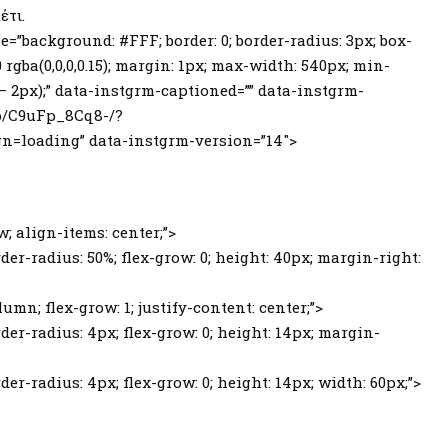
έτι.
=”background: #FFF; border: 0; border-radius: 3px; box-
 0 rgba(0,0,0,0.15); margin: 1px; max-width: 540px; min-
 – 2px);” data-instgrm-captioned=”” data-instgrm-
p/C9uFp_8Cq8-/?
loading” data-instgrm-version=”14″>
ow; align-items: center;”>
der-radius: 50%; flex-grow: 0; height: 40px; margin-right:
lumn; flex-grow: 1; justify-content: center;”>
der-radius: 4px; flex-grow: 0; height: 14px; margin-
er-radius: 4px; flex-grow: 0; height: 14px; width: 60px;”>