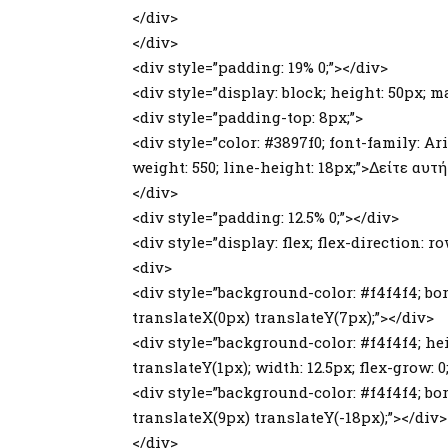
</div>
</div>
<div style=”padding: 19% 0;”></div>
<div style=”display: block; height: 50px; m
<div style=”padding-top: 8px;”>
<div style=”color: #3897f0; font-family: Ari
weight: 550; line-height: 18px;”>Δείτε αυ
</div>
<div style=”padding: 12.5% 0;”></div>
<div style=”display: flex; flex-direction: 
<div>
<div style=”background-color: #f4f4f4; bord
translateX(0px) translateY(7px);”></div>
<div style=”background-color: #f4f4f4; hei
translateY(1px); width: 12.5px; flex-grow: 
<div style=”background-color: #f4f4f4; bord
translateX(9px) translateY(-18px);”></div>
</div>