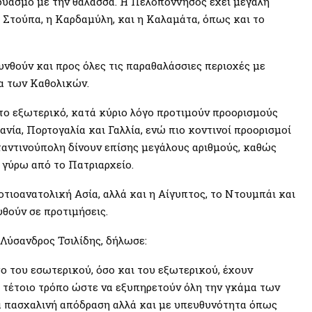
δυασμό με την θάλασσα. Η Πελοπόννησος έχει μεγάλη
η Στούπα, η Καρδαμύλη, και η Καλαμάτα, όπως και το
υνθούν και προς όλες τις παραθαλάσσιες περιοχές με
χα των Καθολικών.
το εξωτερικό, κατά κύριο λόγο προτιμούν προορισμούς
ανία, Πορτογαλία και Γαλλία, ενώ πιο κοντινοί προορισμοί
ταντινούπολη δίνουν επίσης μεγάλους αριθμούς, καθώς
 γύρω από το Πατριαρχείο.
οτιοανατολική Ασία, αλλά και η Αίγυπτος, το Ντουμπάι και
υθούν σε προτιμήσεις.
Λύσανδρος Τσιλίδης, δήλωσε:
όσο του εσωτερικού, όσο και του εξωτερικού, έχουν
 τέτοιο τρόπο ώστε να εξυπηρετούν όλη την γκάμα των
ια πασχαλινή απόδραση αλλά και με υπευθυνότητα όπως