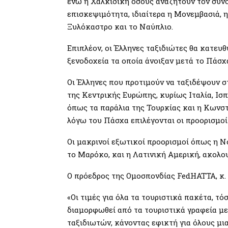
ενώ η Χαλκιδική όσους αναζητούν τον συν
επισκεψιμότητα, ιδιαίτερα η Μονεμβασιά, 
Ξυλόκαστρο και το Ναύπλιο.
Επιπλέον, οι Έλληνες ταξιδιώτες θα κατευθ
ξενοδοχεία τα οποία άνοιξαν μετά το Πάσ
Οι Έλληνες που προτιμούν να ταξιδέψουν σ
της Κεντρικής Ευρώπης, κυρίως Ιταλία, Ισπ
όπως τα παράλια της Τουρκίας και η Κωνσ
λόγω του Πάσχα επιλέγονται οι προορισμοί
Οι μακρινοί εξωτικοί προορισμοί όπως η Ν
το Μαρόκο, και η Λατινική Αμερική, ακολο
Ο πρόεδρος της Ομοσπονδίας FedHATTA, κ. 
«Οι τιμές για όλα τα τουριστικά πακέτα, τ
διαμορφωθεί από τα τουριστικά γραφεία με
ταξιδιωτών, κάνοντας εφικτή για όλους μ