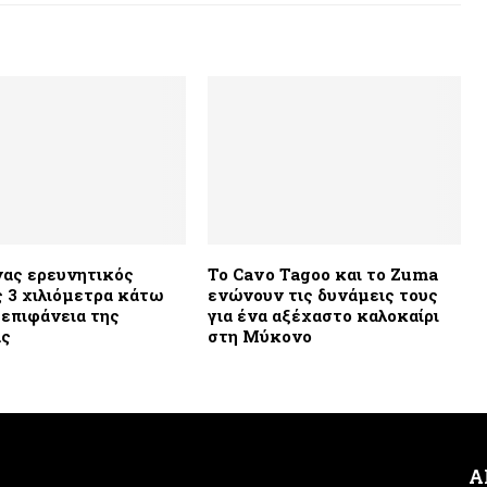
νας ερευνητικός
Το Cavo Tagoo και το Zuma
 3 χιλιόμετρα κάτω
ενώνουν τις δυνάμεις τους
 επιφάνεια της
για ένα αξέχαστο καλοκαίρι
ας
στη Μύκονο
Α