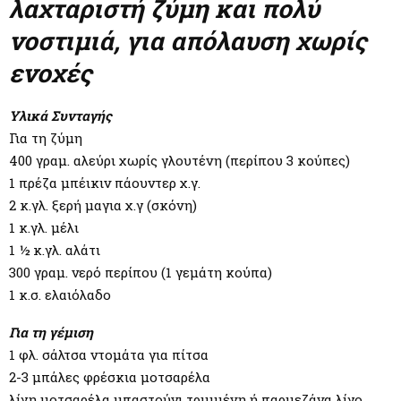
M
λαχταριστή ζύμη και πολύ
νοστιμιά, για απόλαυση χωρίς
E
ενοχές
N
Υλικά Συνταγής
Για τη ζύμη
U
400 γραμ. αλεύρι χωρίς γλουτένη (περίπου 3 κούπες)
1 πρέζα μπέικιν πάουντερ χ.γ.
2 κ.γλ. ξερή μαγια χ.γ (σκόνη)
1 κ.γλ. μέλι
1 ½ κ.γλ. αλάτι
300 γραμ. νερό περίπου (1 γεμάτη κούπα)
1 κ.σ. ελαιόλαδο
Για τη γέμιση
1 φλ. σάλτσα ντομάτα για πίτσα
2-3 μπάλες φρέσκια μοτσαρέλα
λίγη μοτσαρέλα μπαστούνι τριμμένη ή παρμεζάνα λίγο