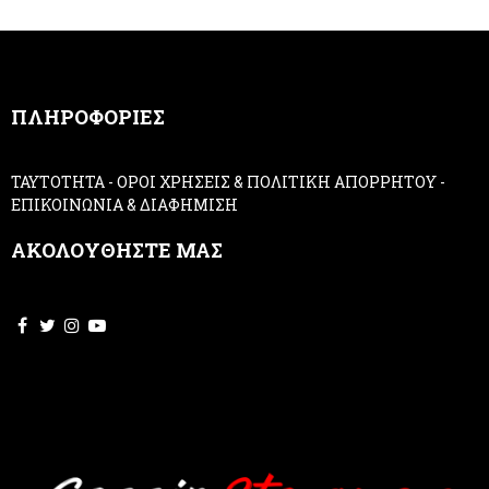
u
m
a
n
,
ΠΛΗΡΟΦΟΡΙΕΣ
l
e
a
ΤΑΥΤΟΤΗΤΑ
-
ΟΡΟΙ ΧΡΗΣΕΙΣ & ΠΟΛΙΤΙΚΗ ΑΠΟΡΡΗΤΟΥ
-
v
ΕΠΙΚΟΙΝΩΝΙΑ & ΔΙΑΦΗΜΙΣΗ
e
t
ΑΚΟΛΟΥΘΗΣΤΕ ΜΑΣ
h
i
s
f
i
e
l
d
b
l
a