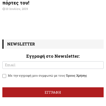
πόρτες του!
10 Ιουλίου, 2019
NEWSLETTER
Εγγραφή στο Newsletter:
N
I
e
f
w
y
Με την εγγραφή μου συμφωνώ με τους
Όρους Χρήσης
s
o
l
u
e
a
t
r
ΕΓΓΡΑΦΗ
t
e
e
h
r