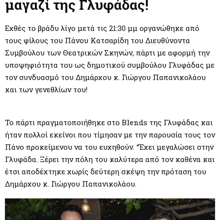
M
μαγαζί της Γλυφάδας!
E
Εχθές το βράδυ λίγο μετά τις 21:30 μμ οργανώθηκε από
τους φίλους του Πάνου Κατσαρίδη του Διευθύνοντα
N
Συμβούλου των Θεατρικών Σκηνών, πάρτι με αφορμή την
υποψηφιότητα του ως δημοτικού συμβούλου Γλυφάδας με
τον συνδυασμό του Δημάρχου κ. Γιώργου Παπανικολάου
U
και των γενεθλίων του!
Το πάρτι πραγματοποιήθηκε στο Blends της Γλυφάδας και
ήταν πολλοί εκείνοι που τίμησαν με την παρουσία τους τον
Πάνο προκείμενου να του ευχηθούν. “Έχει μεγαλώσει στην
Γλυφάδα. Ξέρει την πόλη του καλύτερα από τον καθένα και
έτσι αποδέχτηκε χωρίς δεύτερη σκέψη την πρόταση του
Δημάρχου κ. Γιώργου Παπανικολάου.