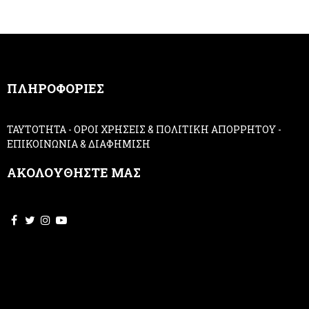
e
h
r
u
m
a
n
,
ΠΛΗΡΟΦΟΡΙΕΣ
l
e
a
ΤΑΥΤΟΤΗΤΑ
-
ΟΡΟΙ ΧΡΗΣΕΙΣ & ΠΟΛΙΤΙΚΗ ΑΠΟΡΡΗΤΟΥ
-
v
ΕΠΙΚΟΙΝΩΝΙΑ & ΔΙΑΦΗΜΙΣΗ
e
t
ΑΚΟΛΟΥΘΗΣΤΕ ΜΑΣ
h
i
s
f
i
e
l
d
b
l