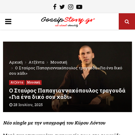
F
T
I
Y
a
w
n
o
P
c
i
s
u
e
t
t
t
R
b
t
a
u
I
o
e
g
b
o
r
r
e
Αρχική
Ατζέντα
Μουσική
Ο Σταύρος Παπαγιαννακόπουλος τραγουδά «Για ένα δικό
M
k
a
σου χάδι»
m
Ατζέντα
Μουσική
A
Ο Σταύρος Παπαγιαννακόπουλος τραγουδά
«Για ένα δικό σου χάδι»
R
28 Ιουλίου, 2025
Y
Νέο single με την υπογραφή του Κύρου Λόντου