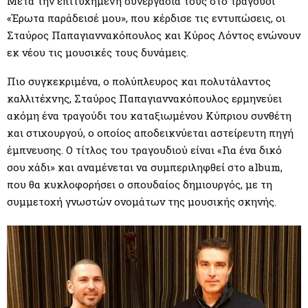
M
Μετά την επιτυχημένη συνεργασία τους στο τραγούδι
«Έρωτα παράδεισέ μου», που κέρδισε τις εντυπώσεις, οι
E
Σταύρος Παπαγιαννακόπουλος και Κύρος Λόντος ενώνουν
εκ νέου τις μουσικές τους δυνάμεις.
N
Πιο συγκεκριμένα, ο πολύπλευρος και πολυτάλαντος
καλλιτέχνης, Σταύρος Παπαγιαννακόπουλος ερμηνεύει
U
ακόμη ένα τραγούδι του καταξιωμένου Κύπριου συνθέτη
και στιχουργού, ο οποίος αποδεικνύεται αστείρευτη πηγή
έμπνευσης. Ο τίτλος του τραγουδιού είναι «Για ένα δικό
σου χάδι» και αναμένεται να συμπεριληφθεί στο album,
που θα κυκλοφορήσει ο σπουδαίος δημιουργός, με τη
συμμετοχή γνωστών ονομάτων της μουσικής σκηνής.