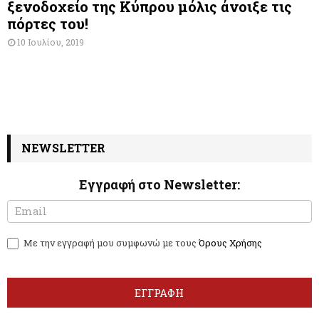
ξενοδοχείο της Κύπρου μόλις άνοιξε τις
πόρτες του!
10 Ιουλίου, 2019
NEWSLETTER
Εγγραφή στο Newsletter:
N
I
e
f
w
y
Με την εγγραφή μου συμφωνώ με τους
Όρους Χρήσης
s
o
l
u
e
a
t
r
ΕΓΓΡΑΦΗ
t
e