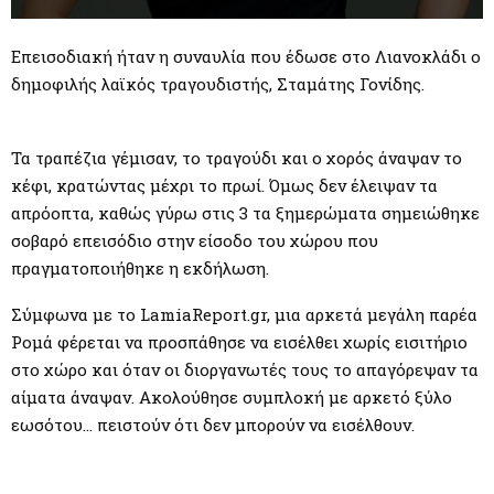
M
E
Επεισοδιακή ήταν η συναυλία που έδωσε στο Λιανοκλάδι ο
δημοφιλής λαϊκός τραγουδιστής, Σταμάτης Γονίδης.
N
Τα τραπέζια γέμισαν, το τραγούδι και ο χορός άναψαν το
U
κέφι, κρατώντας μέχρι το πρωί. Όμως δεν έλειψαν τα
απρόοπτα, καθώς γύρω στις 3 τα ξημερώματα σημειώθηκε
σοβαρό επεισόδιο στην είσοδο του χώρου που
πραγματοποιήθηκε η εκδήλωση.
Σύμφωνα με το LamiaReport.gr, μια αρκετά μεγάλη παρέα
Ρομά φέρεται να προσπάθησε να εισέλθει χωρίς εισιτήριο
στο χώρο και όταν οι διοργανωτές τους το απαγόρεψαν τα
αίματα άναψαν. Ακολούθησε συμπλοκή με αρκετό ξύλο
εωσότου… πειστούν ότι δεν μπορούν να εισέλθουν.