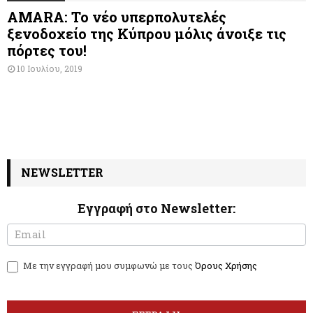
AMARA: Το νέο υπερπολυτελές
ξενοδοχείο της Κύπρου μόλις άνοιξε τις
πόρτες του!
10 Ιουλίου, 2019
NEWSLETTER
Εγγραφή στο Newsletter:
N
I
e
f
w
y
Με την εγγραφή μου συμφωνώ με τους
Όρους Χρήσης
s
o
l
u
e
a
t
r