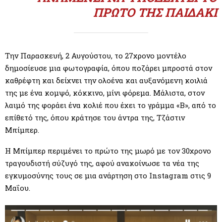
M
ΠΡΏΤΟ ΤΗΣ ΠΑΙΔΆΚΙ
E
N
Την Παρασκευή, 2 Αυγούστου, το 27χρονο μοντέλο
δημοσίευσε μια φωτογραφία, όπου ποζάρει μπροστά στον
U
καθρέφτη και δείχνει την ολοένα και αυξανόμενη κοιλιά
της με ένα κομψό, κόκκινο, μίνι φόρεμα. Mάλιστα, στον
λαιμό της φοράει ένα κολιέ που έχει το γράμμα «Β», από το
επίθετό της, όπου κράτησε του άντρα της, Τζάστιν
Μπίμπερ.
Η Μπίμπερ περιμένει το πρώτο της μωρό με τον 30χρονο
τραγουδιστή σύζυγό της, αφού ανακοίνωσε τα νέα της
εγκυμοσύνης τους σε μια ανάρτηση στο Instagram στις 9
Μαΐου.