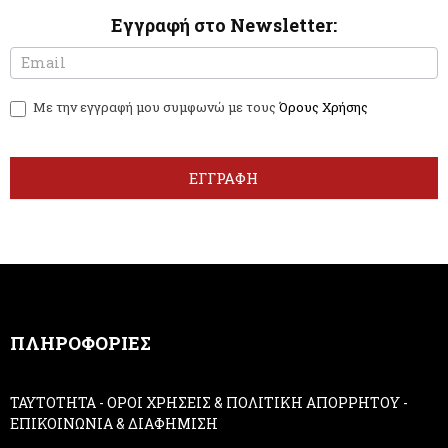
Εγγραφή στο Newsletter:
N
I
e
f
w
y
Με την εγγραφή μου συμφωνώ με τους
Όρους Χρήσης
s
o
l
u
e
a
t
r
ΕΓΓΡΑΦΗ
t
e
e
h
r
u
m
a
n
,
ΠΛΗΡΟΦΟΡΙΕΣ
l
e
a
ΤΑΥΤΟΤΗΤΑ
-
ΟΡΟΙ ΧΡΗΣΕΙΣ & ΠΟΛΙΤΙΚΗ ΑΠΟΡΡΗΤΟΥ
-
v
ΕΠΙΚΟΙΝΩΝΙΑ & ΔΙΑΦΗΜΙΣΗ
e
t