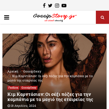
F
T
I
Y
a
w
n
o
P
c
i
s
u
e
t
t
t
R
b
t
a
u
I
o
e
g
b
o
r
r
e
M
k
a
m
A
Αρχική
GossipSexy
Κιμ Καρντάσιαν: Οι σέξι πόζες για την καμπάνια με τα
μαγιό της εταιρείας της
R
Fashion
GossipSexy
Κιμ Καρντάσιαν: Οι σέξι πόζες για την
Y
καμπάνια με τα μαγιό της εταιρείας της
18 Απριλίου, 2024