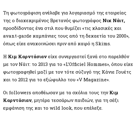
Τη φωτογράφιση ανέλαβε για λογαριασμό της εταιρείας
της ο διακεκριμένος Βρετανός φωτογράφος
Νικ Νάιτ,
προσδίδοντας ένα στιλ που θυμίζει «τις κλασικές και
avant-garde καμπάνιες τους από τη δεκαετία του 2000»,
όπως είχε ανακοινώσει πριν από καιρό η Skims.
Η
Κιμ Καρντάσιαν
είχε συνεργαστεί ξανά στο παρελθόν
με τον Νάιτ: το 2013 για το «L’Officiel Hommes», όπου είχε
φωτογραφηθεί μαζί με τον τότε σύζυγό της Κάνιε Γουέτς
και το 2012 για το εξώφυλλο του «V Magazine».
Οι followers αποθέωσαν με τα σχόλια τους την
Κιμ
Καρντάσιαν
, μητέρα τεσσάρων παιδιών, για τη σέξι
εμφάνιση της και το wild look, που επέλεξε.