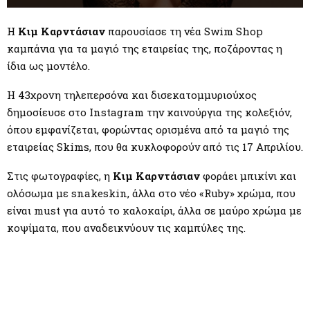
M
Η
Κιμ Καρντάσιαν
παρουσίασε τη νέα Swim Shop
E
καμπάνια για τα μαγιό της εταιρείας της, ποζάροντας η
ίδια ως μοντέλο.
N
Η 43χρονη τηλεπερσόνα και δισεκατομμυριούχος
U
δημοσίευσε στο Instagram την καινούργια της κολεξιόν,
όπου εμφανίζεται, φορώντας ορισμένα από τα μαγιό της
εταιρείας Skims, που θα κυκλοφορούν από τις 17 Απριλίου.
Στις φωτογραφίες, η
Κιμ Καρντάσιαν
φοράει μπικίνι και
ολόσωμα με snakeskin, άλλα στο νέο «Ruby» χρώμα, που
είναι must για αυτό το καλοκαίρι, άλλα σε μαύρο χρώμα με
κοψίματα, που αναδεικνύουν τις καμπύλες της.