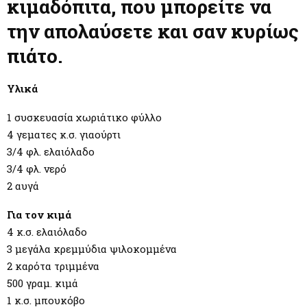
M
κιμαδόπιτα, που μπορείτε να
την απολαύσετε και σαν κυρίως
E
πιάτο.
N
Υλικά
U
1 συσκευασία χωριάτικο φύλλο
4 γεματες κ.σ. γιαούρτι
3/4 φλ. ελαιόλαδο
3/4 φλ. νερό
2 αυγά
Για τον κιμά
4 κ.σ. ελαιόλαδο
3 μεγάλα κρεμμύδια ψιλοκομμένα
2 καρότα τριμμένα
500 γραμ. κιμά
1 κ.σ. μπουκόβο