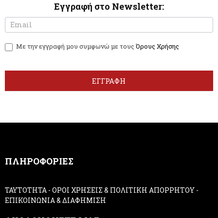
Εγγραφή στο Newsletter:
N
I
e
f
w
y
Με την εγγραφή μου συμφωνώ με τους
Όρους Χρήσης
s
o
l
u
e
a
t
r
ΕΓΓΡΑΦΗ
t
e
e
h
r
u
m
a
n
,
ΠΛΗΡΟΦΟΡΙΕΣ
l
e
a
ΤΑΥΤΟΤΗΤΑ
-
ΟΡΟΙ ΧΡΗΣΕΙΣ & ΠΟΛΙΤΙΚΗ ΑΠΟΡΡΗΤΟΥ
-
v
ΕΠΙΚΟΙΝΩΝΙΑ & ΔΙΑΦΗΜΙΣΗ
e
t