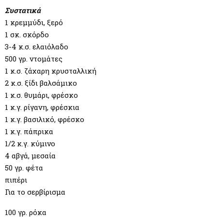
M
Συστατικά
1 κρεμμύδι, ξερό
E
1 σκ. σκόρδο
3-4 κ.σ. ελαιόλαδο
N
500 γρ. ντομάτες
1 κ.σ. ζάχαρη κρυσταλλική
U
2 κ.σ. ξίδι βαλσάμικο
1 κ.σ. θυμάρι, φρέσκο
1 κ.γ. ρίγανη, φρέσκια
1 κ.γ. βασιλικό, φρέσκο
1 κ.γ. πάπρικα
1/2 κ.γ. κύμινο
4 αβγά, μεσαία
50 γρ. φέτα
πιπέρι
Για το σερβίρισμα
100 γρ. ρόκα