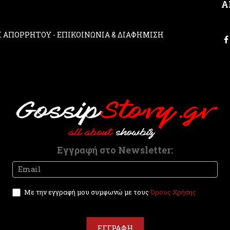
Α
ΚΗ ΑΠΟΡΡΗΤΟΥ
-
ΕΠΙΚΟΙΝΩΝΙΑ & ΔΙΑΦΗΜΙΣΗ
Εγγραφή στο Newsletter:
Newsletter
I
f
y
Με την εγγραφή μου συμφωνώ με τους
Όρους Χρήσης
o
u
a
r
ΕΓΓΡΑΦΗ