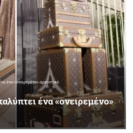
τει ένα «ονειρεμένο» αρχοντικό
καλύπτει ένα «ονειρεμένο»