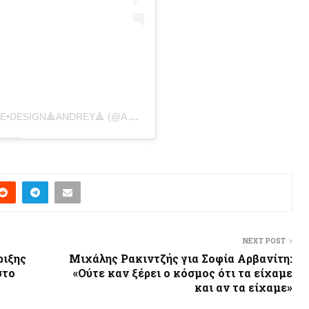
A POST SHARED BY FASHION•LUXURY•STYLE•DESIGN🔺ANDREY🔺 (@A.VORONKOV)
NEXT POST
ριξης
Μιχάλης Ρακιντζής για Σοφία Αρβανίτη:
στο
«Ούτε καν ξέρει ο κόσμος ότι τα είχαμε
και αν τα είχαμε»