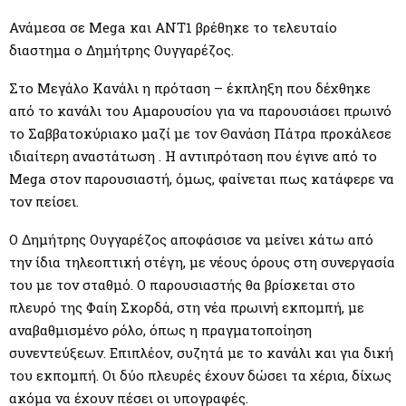
M
Ανάμεσα σε Mega και ΑΝΤ1 βρέθηκε το τελευταίο
E
διαστημα ο Δημήτρης Ουγγαρέζος.
Στο Μεγάλο Κανάλι η πρόταση – έκπληξη που δέχθηκε
N
από το κανάλι του Αμαρουσίου για να παρουσιάσει πρωινό
το Σαββατοκύριακο μαζί με τον Θανάση Πάτρα προκάλεσε
U
ιδιαίτερη αναστάτωση . Η αντιπρόταση που έγινε από το
Mega στον παρουσιαστή, όμως, φαίνεται πως κατάφερε να
τον πείσει.
Ο Δημήτρης Ουγγαρέζος αποφάσισε να μείνει κάτω από
την ίδια τηλεοπτική στέγη, με νέους όρους στη συνεργασία
του με τον σταθμό. Ο παρουσιαστής θα βρίσκεται στο
πλευρό της Φαίη Σκορδά, στη νέα πρωινή εκπομπή, με
αναβαθμισμένο ρόλο, όπως η πραγματοποίηση
συνεντεύξεων. Επιπλέον, συζητά με το κανάλι και για δική
του εκπομπή. Οι δύο πλευρές έχουν δώσει τα χέρια, δίχως
ακόμα να έχουν πέσει οι υπογραφές.