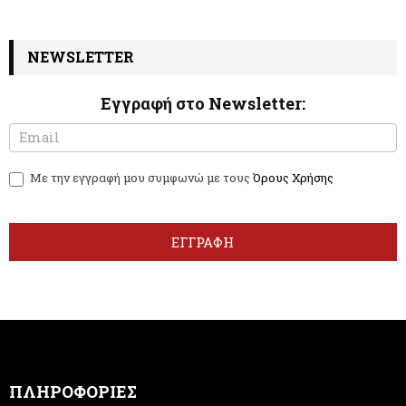
NEWSLETTER
Εγγραφή στο Newsletter:
N
I
e
f
w
y
Με την εγγραφή μου συμφωνώ με τους
Όρους Χρήσης
s
o
l
u
e
a
t
r
ΕΓΓΡΑΦΗ
t
e
e
h
r
u
m
a
n
,
ΠΛΗΡΟΦΟΡΙΕΣ
l