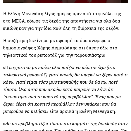
M
Η Ελένη Μενεγάκη λίγες ημέρες πριν από το φινάλε της
E
στο MEGA, έδωσε τις δικές της απαντήσεις για όλα όσα
ειπώθηκαν για την ίδια καθ’ όλη τη διάρκεια της σεζόν.
N
Η συζήτηση ξεκίνησε με αφορμή τα όσα ανέφερε ο
U
δημοσιογράφος Χάρης Λεμπιδάκης ότι έπεσε έξω στο
τηλεοπτικό του ρεπορτάζ για την παρουσιάστρια.
«Π
ραγματικά με εμένα όλοι παίζει να πέσατε έξω (στο
τηλεοπτικό ρεπορτάζ) γιατί κανείς δε μπορεί να ξέρει ποτέ τι
κάνω γιατί είμαι τόσο μυστικοπαθής που δε θα πω ποτέ
τίποτα. Όλα αυτά που ακούω κατά καιρούς να λένε ότι
“ακούστηκε από το κοντινό της περιβάλλον”. Ένας που με
ξέρει, ξέρει ότι κοντινό περιβάλλον δεν υπάρχει που θα
μπορούσε να μιλήσει
» είπε αρχικά η Ελένη Μενεγάκη.
«
Δε με προβληματίζει τίποτα στο κομμάτι της δουλειάς όταν
έχει να κάνει με φήμες. Έχω μάθει να ζω με τις φήμες. Και