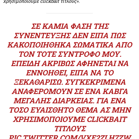
χρησιμοποιούμε clickbait τίτλους».
ΣΕ ΚΑΜΊΑ ΦΆΣΗ ΤΗΣ
ΣΥΝΈΝΤΕΥΞΗΣ ΔΕΝ ΕΊΠΑ ΠΩΣ
ΚΑΚΟΠΟΙΗΘΗΚΑ ΣΩΜΑΤΙΚΆ ΑΠΟ
ΤΟΝ ΤΌΤΕ ΣΎΝΤΡΟΦΌ ΜΟΥ.
ΕΠΕΙΔΉ ΑΚΡΙΒΏΣ ΑΦΉΝΕΤΑΙ ΝΑ
ΕΝΝΟΗΘΕΊ, ΕΊΠΑ ΝΑ ΤΟ
ΞΕΚΑΘΑΡΊΣΩ. ΣΥΓΚΕΚΡΙΜΈΝΑ
ΑΝΑΦΕΡΌΜΟΥΝ ΣΕ ΈΝΑ ΚΑΒΓΆ
ΜΕΓΆΛΗΣ ΔΙΆΡΚΕΙΑΣ. ΓΙΑ ΈΝΑ
ΤΌΣΟ ΕΥΑΊΣΘΗΤΟ ΘΈΜΑ ΑΣ ΜΗΝ
ΧΡΗΣΙΜΟΠΟΙΟΎΜΕ CLICKBAIT
ΤΙΤΛΟΥΣ
PIC.TWITTER.COM/VXE2ZLH7ZW