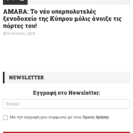
AMARA: Το νέο υπερπολυτελές
ξενοδοχείο της Κύπρου μόλις άνοιξε τις
πόρτες του!
10 Ιουλίου, 2019
NEWSLETTER
Εγγραφή στο Newsletter:
N
I
e
f
w
y
Με την εγγραφή μου συμφωνώ με τους
Όρους Χρήσης
s
o
l
u
e
a