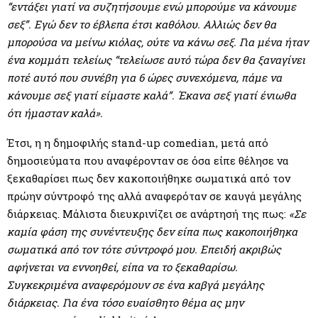
“εντάξει γιατί να συζητήσουμε ενώ μπορούμε να κάνουμε
σεξ”. Εγώ δεν το έβλεπα έτσι καθόλου. Αλλιώς δεν θα
μπορούσα να μείνω κιόλας, ούτε να κάνω σεξ. Για μένα ήταν
ένα κομμάτι τελείως “τελείωσε αυτό τώρα δεν θα ξαναγίνει
ποτέ αυτό που συνέβη για 6 ώρες συνεχόμενα, πάμε να
κάνουμε σεξ γιατί είμαστε καλά”. Έκανα σεξ γιατί ένιωθα
ότι ήμασταν καλά».
Έτσι, η η δημοφιλής stand-up comedian, μετά από
δημοσιεύματα που αναφέρονταν σε όσα είπε θέλησε να
ξεκαθαρίσει πως δεν κακοποιήθηκε σωματικά από τον
πρώην σύντροφό της αλλά αναφερόταν σε καυγά μεγάλης
διάρκειας. Μάλιστα διευκρινίζει σε ανάρτησή της πως:
«Σε
καμία φάση της συνέντευξης δεν είπα πως κακοποιήθηκα
σωματικά από τον τότε σύντροφό μου. Επειδή ακριβώς
αφήνεται να εννοηθεί, είπα να το ξεκαθαρίσω.
Συγκεκριμένα αναφερόμουν σε ένα καβγά μεγάλης
διάρκειας. Για ένα τόσο ευαίσθητο θέμα ας μην