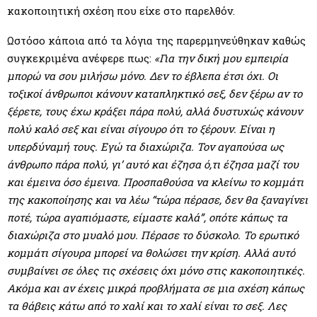
M
κακοποιητική σχέση που είχε στο παρελθόν.
E
Ωστόσο κάποια από τα λόγια της παρερμηνεύθηκαν καθώς
συγκεκριμένα ανέφερε πως:
«Για την δική μου εμπειρία
N
μπορώ να σου μιλήσω μόνο. Δεν το έβλεπα έτσι όχι. Οι
τοξικοί άνθρωποι κάνουν καταπληκτικό σεξ, δεν ξέρω αν το
ξέρετε, τους έχω κράξει πάρα πολύ, αλλά δυστυχώς κάνουν
U
πολύ καλό σεξ και είναι σίγουρο ότι το ξέρουν. Είναι η
υπερδύναμή τους. Εγώ τα διαχώριζα. Τον αγαπούσα ως
άνθρωπο πάρα πολύ, γι’ αυτό και έζησα ό,τι έζησα μαζί του
και έμεινα όσο έμεινα. Προσπαθούσα να κλείνω το κομμάτι
της κακοποίησης και να λέω “τώρα πέρασε, δεν θα ξαναγίνει
ποτέ, τώρα αγαπιόμαστε, είμαστε καλά”, οπότε κάπως τα
διαχώριζα στο μυαλό μου. Πέρασε το δύσκολο. Το ερωτικό
κομμάτι σίγουρα μπορεί να θολώσει την κρίση. Αλλά αυτό
συμβαίνει σε όλες τις σχέσεις όχι μόνο στις κακοποιητικές.
Ακόμα και αν έχεις μικρά προβλήματα σε μια σχέση κάπως
τα θάβεις κάτω από το χαλί και το χαλί είναι το σεξ. Λες