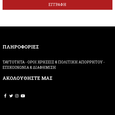
t
r
ΕΓΓΡΑΦΗ
t
e
e
h
r
u
m
a
n
,
ΠΛΗΡΟΦΟΡΙΕΣ
l
e
a
ΤΑΥΤΟΤΗΤΑ
-
ΟΡΟΙ ΧΡΗΣΕΙΣ & ΠΟΛΙΤΙΚΗ ΑΠΟΡΡΗΤΟΥ
-
v
ΕΠΙΚΟΙΝΩΝΙΑ & ΔΙΑΦΗΜΙΣΗ
e
t
ΑΚΟΛΟΥΘΗΣΤΕ ΜΑΣ
h
i
s
f
i
e
l