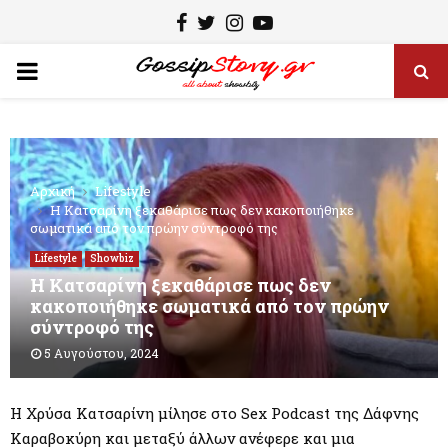
F
T
I
Y
a
w
n
o
P
c
i
s
u
e
t
t
t
R
b
t
a
u
I
o
e
g
b
Αρχική
Lifestyle
o
r
r
e
Η Κατσαρίνη ξεκαθάρισε πως δεν κακοποιήθηκε
M
σωματικά από τον πρώην σύντροφό της
k
a
Lifestyle
Showbiz
m
A
Η Κατσαρίνη ξεκαθάρισε πως δεν
κακοποιήθηκε σωματικά από τον πρώην
σύντροφό της
R
5 Αυγούστου, 2024
Y
Η Χρύσα Κατσαρίνη μίλησε στο Sex Podcast της Δάφνης
Καραβοκύρη και μεταξύ άλλων ανέφερε και μια