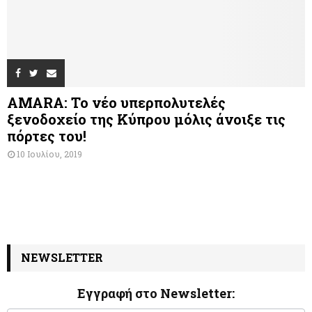
AMARA: Το νέο υπερπολυτελές
ξενοδοχείο της Κύπρου μόλις άνοιξε τις
πόρτες του!
10 Ιουλίου, 2019
NEWSLETTER
Εγγραφή στο Newsletter:
N
I