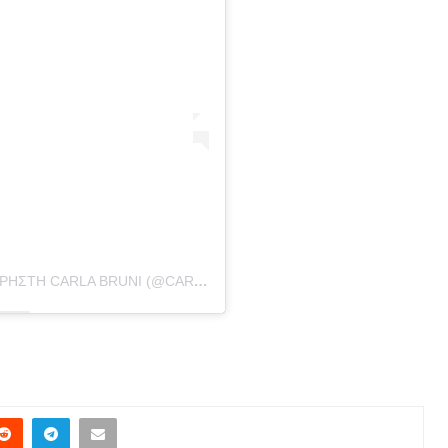
Η ΔΗΜΟΣΊΕΥΣΗ ΚΟΙΝΟΠΟΙΉΘΗΚΕ ΑΠΌ ΤΟ ΧΡΉΣΤΗ CARLA BRUNI (@CARLABRUNIOFFICIAL)