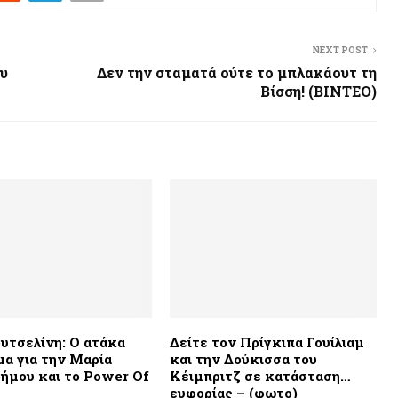
NEXT POST
υ
Δεν την σταματά ούτε το μπλακάουτ τη
Βίσση! (ΒΙΝΤΕΟ)
υτσελίνη: Ο ατάκα
Δείτε τον Πρίγκιπα Γουίλιαμ
μα για την Μαρία
και την Δούκισσα του
μου και το Power Of
Κέιμπριτζ σε κατάσταση…
ευφορίας – (φωτο)