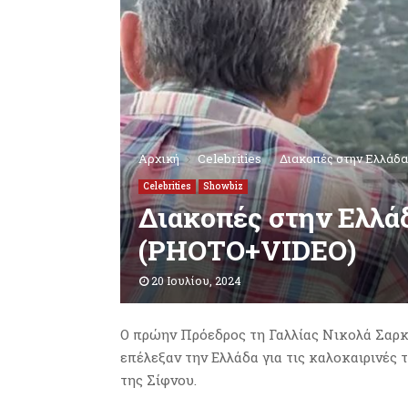
Αρχική
Celebrities
Διακοπές στην Ελλάδ
Celebrities
Showbiz
Διακοπές στην Ελλά
(PHOTO+VIDEO)
20 Ιουλίου, 2024
Ο πρώην Πρόεδρος τη Γαλλίας Νικολά Σαρκο
επέλεξαν την Ελλάδα για τις καλοκαιρινές 
της Σίφνου.